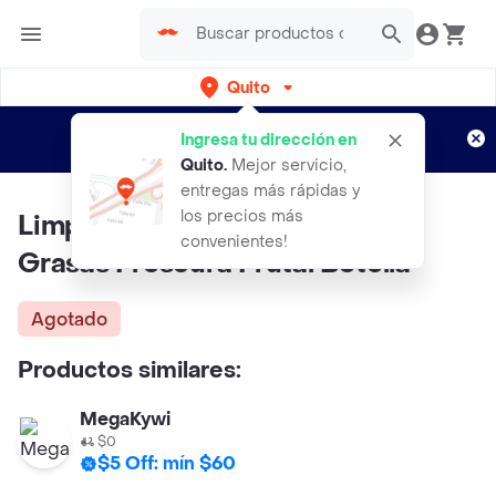
Quito
Regístrate
¿Nuevo en Rappi?
y disfruta de
Ingresa tu dirección en
envíos gratis por semanas
Aplican TyC
Quito
.
Mejor servicio,
entregas más rápidas y
los precios más
Limpiador Desifectante Quita
convenientes!
Grasas Frescura Frutal Botella
Agotado
Productos similares:
MegaKywi
$0
$5 Off: mín $60