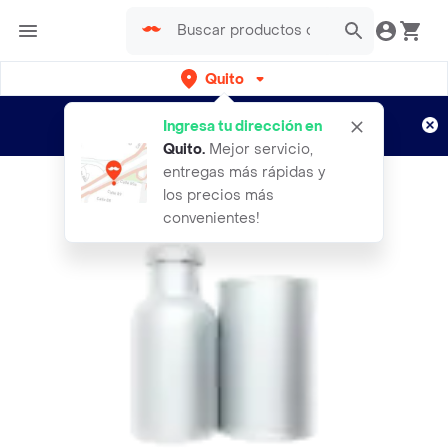
Quito
Regístrate
¿Nuevo en Rappi?
y disfruta de
Ingresa tu dirección en
envíos gratis por semanas
Aplican TyC
Quito
.
Mejor servicio,
entregas más rápidas y
los precios más
convenientes!