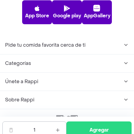
App Store
Google play
AppGallery
Pide tu comida favorita cerca de ti
Categorías
Únete a Rappi
Sobre Rappi
Facebook
Twitter
Instagram
1
Agregar
©
2026
Rappi Inc. All rights reserved.