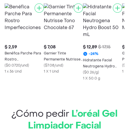
$ 2,59
$ 7,08
$ 12,89
$ 17,15
$ 7
Benéfica Parche Para
Garnier Tinte
Garn
-
24
%
Rostro
Permanente Nutrisse
Per
Hidratante Facial
Imperfecciones
(
$0.0720/und
)
Tono Chocolate 67
(
$7.08/und
)
Ton
(
$7.
Neutrogena Hydro
1 x 36 Und
1 X 1 Und
1 x 
Boost 50 mL
(
$0.26/g
)
1 X 50.0 g
¿Cómo pedir
L’oréal Gel
Limpiador Facial