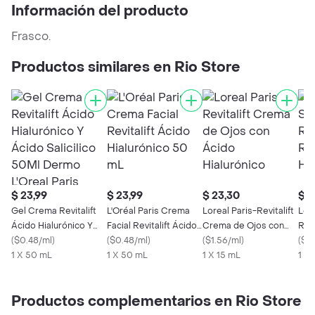
Información del producto
Frasco.
Productos similares en Rio Store
$ 23,99
$ 23,99
$ 23,30
$ 2
Gel Crema Revitalift
L'Oréal Paris Crema
Loreal Paris-Revitalift
Lor
Ácido Hialurónico Y
Facial Revitalift Ácido
Crema de Ojos con
Rell
Ácido Salicilico 50Ml
(
$0.48/ml
)
Hialurónico 50 mL
(
$0.48/ml
)
Ácido Hialurónico
(
$1.56/ml
)
Áci
(
$0
Dermo L'Oreal Paris
1 X 50 mL
1 X 50 mL
1 X 15 mL
1 X
Productos complementarios en Rio Store