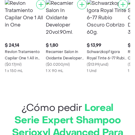
$ 24,14
$ 1,80
$ 13,99
$ 1
Revlon Tratamiento
Recamier Salon In
Schwarzkopf Igora
Rec
Capilar One 1 All in
Oxidante Developer
Royal Tinte 6-77 Rubio
Oxi
One
(
$0.17/ml
)
20vol.90ml.
(
$0.0200/ml
)
Oscuro Cobrizo 60g.
(
$13.99/und
)
30v
(
$0
1 x 150 mL
1 X 90 mL
1 Und
1 X
¿Cómo pedir
Loreal
Serie Expert Shampoo
Serioxyl Advanced Para