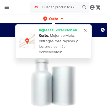
Quito
Regístrate
¿Nuevo en Rappi?
y disfruta de
Ingresa tu dirección en
envíos gratis por semanas
Aplican TyC
Quito
.
Mejor servicio,
entregas más rápidas y
los precios más
convenientes!