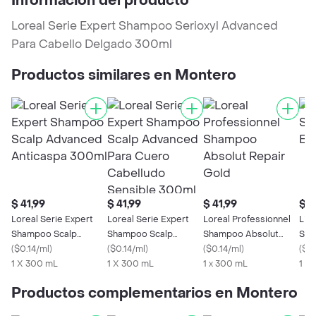
Información del producto
Loreal Serie Expert Shampoo Serioxyl Advanced
Para Cabello Delgado 300ml
Productos similares en Montero
$ 41,99
$ 41,99
$ 41,99
$ 4
Loreal Serie Expert
Loreal Serie Expert
Loreal Professionnel
Liss
Shampoo Scalp
Shampoo Scalp
Shampoo Absolut
Sha
Advanced Anticaspa
(
$0.14/ml
)
Advanced Para Cuero
(
$0.14/ml
)
Repair Gold
(
$0.14/ml
)
(
$0.
300ml
1 X 300 mL
Cabelludo Sensible
1 X 300 mL
1 x 300 mL
1 X
300ml
Productos complementarios en Montero