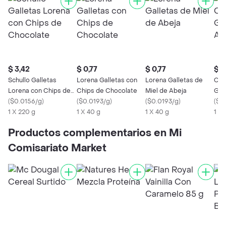
$ 3,42
$ 0,77
$ 0,77
$ 1
Schullo Galletas
Lorena Galletas con
Lorena Galletas de
Col
Lorena con Chips de
Chips de Chocolate
Miel de Abeja
Gal
Chocolate
(
$0.0156/g
)
(
$0.0193/g
)
(
$0.0193/g
)
Anc
(
$0
1 X 220 g
1 X 40 g
1 X 40 g
1 x 
Productos complementarios en Mi
Comisariato Market