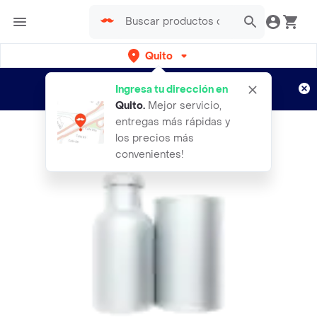
Quito
Regístrate
¿Nuevo en Rappi?
y disfruta de
Ingresa tu dirección en
envíos gratis por semanas
Aplican TyC
Quito
.
Mejor servicio,
entregas más rápidas y
los precios más
convenientes!