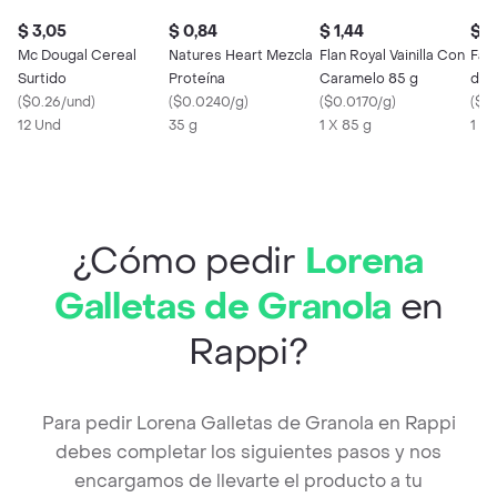
$ 3,05
$ 0,84
$ 1,44
$ 2
Mc Dougal Cereal
Natures Heart Mezcla
Flan Royal Vainilla Con
Fab
Surtido
Proteína
Caramelo 85 g
de 
(
$0.26/und
)
(
$0.0240/g
)
(
$0.0170/g
)
Beb
(
$0
12 Und
35 g
1 X 85 g
1 X 
¿Cómo pedir
Lorena
Galletas de Granola
en
Rappi?
Para pedir Lorena Galletas de Granola en Rappi
debes completar los siguientes pasos y nos
encargamos de llevarte el producto a tu