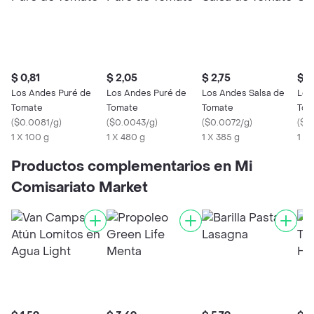
$ 0,81
$ 2,05
$ 2,75
$ 1
Los Andes Puré de
Los Andes Puré de
Los Andes Salsa de
Los
Tomate
Tomate
Tomate
Tom
(
$0.0081/g
)
(
$0.0043/g
)
(
$0.0072/g
)
(
$0
1 X 100 g
1 X 480 g
1 X 385 g
1 X
Productos complementarios en Mi
Comisariato Market