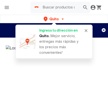
Quito
Regístrate
¿Nuevo en Rappi?
y disfruta de
Ingresa tu dirección en
envíos gratis por semanas
Aplican TyC
Quito
.
Mejor servicio,
entregas más rápidas y
los precios más
convenientes!