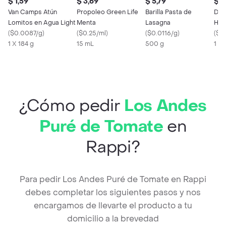
$ 1,59
$ 3,69
$ 5,79
$ 2
Van Camps Atún
Propoleo Green Life
Barilla Pasta de
Del
Lomitos en Agua Light
Menta
Lasagna
Hari
(
$0.0087/g
)
(
$0.25/ml
)
(
$0.0116/g
)
(
$0
1 X 184 g
15 mL
500 g
1 X
¿Cómo pedir
Los Andes
Puré de Tomate
en
Rappi?
Para pedir Los Andes Puré de Tomate en Rappi
debes completar los siguientes pasos y nos
encargamos de llevarte el producto a tu
domicilio a la brevedad