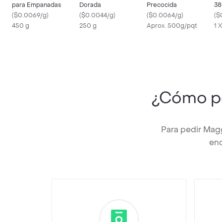
para Empanadas
Dorada
Precocida
38
(
$0.0069/g
)
(
$0.0044/g
)
(
$0.0064/g
)
(
$
450 g
250 g
Aprox. 500g/pqt
1 X
¿Cómo p
Para pedir Mag
enc