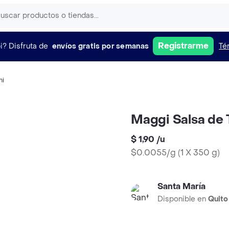
Registrarme
i?
Disfruta de
envíos gratis por semanas
Té
ni
Maggi Salsa de
$ 1,90
/
u
$0.0055/g
(
1 X 350 g
)
Santa María
Disponible en
Quito