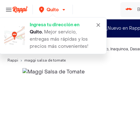
Quito
Ingresa tu dirección en
¿Nuevo en Rapp
Quito
.
Mejor servicio,
entregas más rápidas y los
precios más convenientes!
Búsquedas relacionadas:
Salsa de tomate
,
Maggi
,
Yub
,
Inaquinoa
,
Dasa
Rappi
maggi salsa de tomate