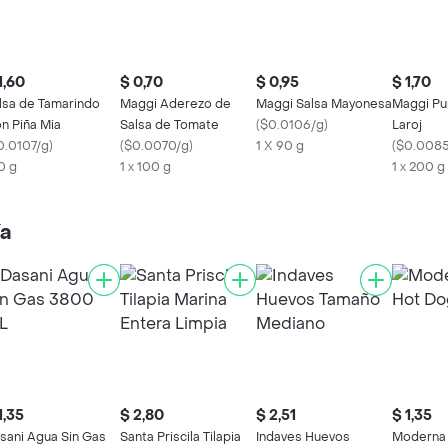
1,60
$ 0,70
$ 0,95
$ 1,70
lsa de Tamarindo
Maggi Aderezo de
Maggi Salsa Mayonesa
Maggi Pu
n Piña Mia
Salsa de Tomate
(
$0.0106/g
)
Laroj
0.0107/g
)
(
$0.0070/g
)
1 X 90 g
(
$0.008
0 g
1 x 100 g
1 x 200 g
ía
1,35
$ 2,80
$ 2,51
$ 1,35
sani Agua Sin Gas
Santa Priscila Tilapia
Indaves Huevos
Moderna 