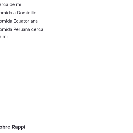
erca de mi
omida a Domicilio
omida Ecuatoriana
omida Peruana cerca
e mi
obre Rappi