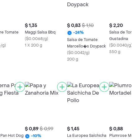
$ 1,35
$ 0,83
$ 1,10
$ 2,20
re Tomate
Maggi Salsa Bbq
Salsa de Tomat
-
24
%
(
$0.0068/g
)
Gustadina
Salsa de Tomate
5/g
)
1 X 200 g
(
$0.0040/g
)
Marcello�s Doypack
550 g
(
$0.0042/g
)
200 g
$ 0,89
$ 0,99
$ 1,45
$ 0,88
Pan Hot Dog
La Europea Salchicha
Plumrose Morta
-
10
%