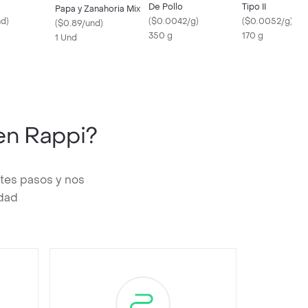
De Pollo
Tipo II
Papa y Zanahoria Mix
nd
)
(
$0.0042/g
)
(
$0.0052/g
)
(
$0.89/und
)
350 g
170 g
1 Und
n Rappi?
tes pasos y nos
edad