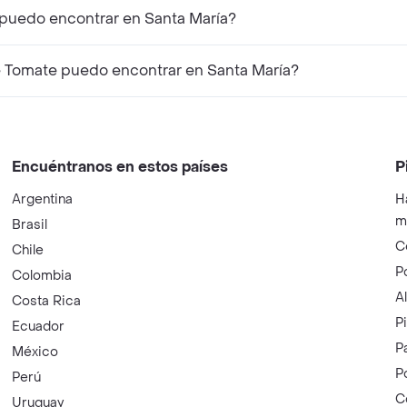
 puedo encontrar en Santa María?
 Tomate puedo encontrar en Santa María?
Encuéntranos en estos países
P
Argentina
H
m
Brasil
C
Chile
P
Colombia
A
Costa Rica
P
Ecuador
P
México
P
Perú
C
Uruguay