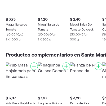
$ 3,95
$ 1,20
$ 2,40
$ 
Maggi Salsa de
Maggi Salsa de
Maggi Salsa De
Sa
Tomate
Tomate
Tomate Doypack
Co
(
$0.0040/g
)
(
$0.0060/g
)
(
$0.0048/g
)
(
$
1 X 1000 g
1 X 200 g
500 g
15
Productos complementarios en Santa Mar
$ 3,07
$ 1,10
$ 3,20
$ 
Yub Masa Hojaldrada
Inaquinoa Quinoa
Panza de Res
Da