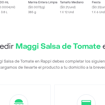
00 mL
Marina Entera Limpia
Tamaño Mediano
Fiesta
0.0004/ml
)
(
$0.0073/g
)
(
$0.21/und
)
(
$0.23/u
 3.8 L
385 g
1 X 12 Und
1 X 6 Und
edir
Maggi Salsa de Tomate
e
gi Salsa de Tomate en Rappi debes completar los siguien
argamos de llevarte el producto a tu domicilio a la brev