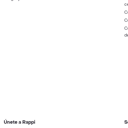
c
C
C
C
d
Únete a Rappi
S