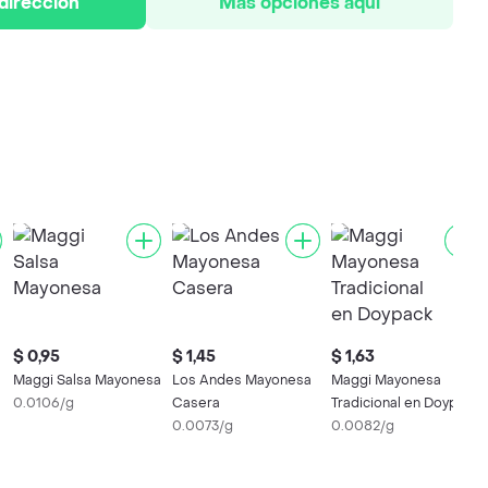
 dirección
Más opciones aquí
$ 0,95
$ 1,45
$ 1,63
Maggi Salsa Mayonesa
Los Andes Mayonesa
Maggi Mayonesa
0.0106/g
Casera
Tradicional en Doypack
0.0073/g
0.0082/g