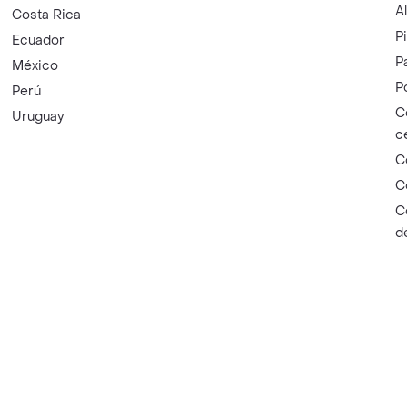
A
Costa Rica
P
Ecuador
P
México
P
Perú
C
Uruguay
c
C
C
C
d