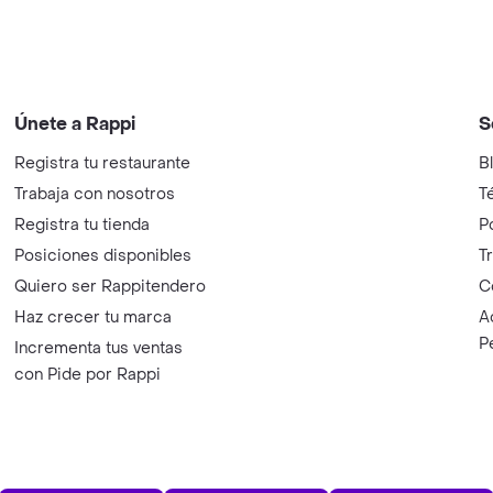
Únete a Rappi
S
Registra tu restaurante
B
Trabaja con nosotros
T
Registra tu tienda
P
Posiciones disponibles
T
Quiero ser Rappitendero
C
Haz crecer tu marca
A
P
Incrementa tus ventas
con Pide por Rappi