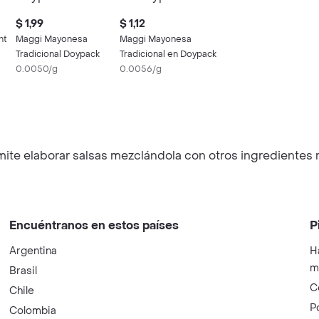
$ 1,99
$ 1,12
ht
Maggi Mayonesa
Maggi Mayonesa
Tradicional Doypack
Tradicional en Doypack
0.0050/g
0.0056/g
rmite elaborar salsas mezclándola con otros ingredientes
Encuéntranos en estos países
P
Argentina
H
m
Brasil
C
Chile
P
Colombia