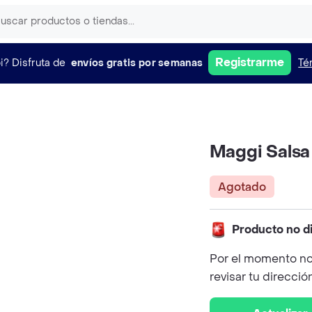
Registrarme
i?
Disfruta de
envíos gratis por semanas
Té
Maggi Sals
Agotado
Producto no d
Por el momento no
revisar tu direcció