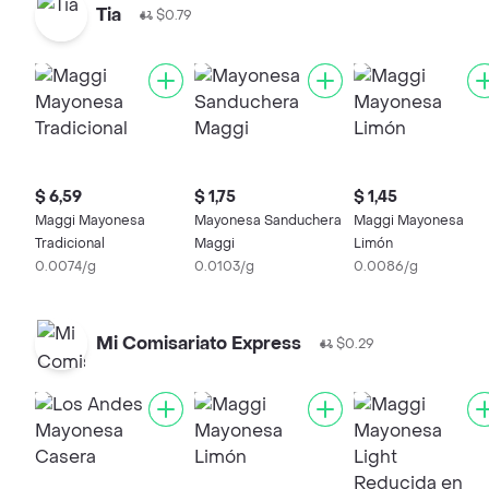
Tia
$0.79
$ 6,59
$ 1,75
$ 1,45
Maggi Mayonesa
Mayonesa Sanduchera
Maggi Mayonesa
Tradicional
Maggi
Limón
0.0074/g
0.0103/g
0.0086/g
Mi Comisariato Express
$0.29