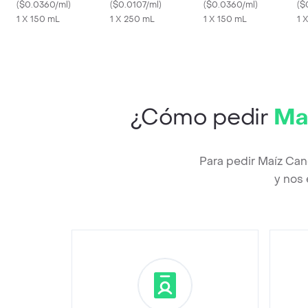
en Aerosol
(
$0.0360/ml
)
(
$0.0107/ml
)
Classic Touch en
(
$0.0360/ml
)
(
$
1 X 150 mL
1 X 250 mL
Spray
1 X 150 mL
1 
¿Cómo pedir
Maí
Para pedir Maíz Can
y nos 