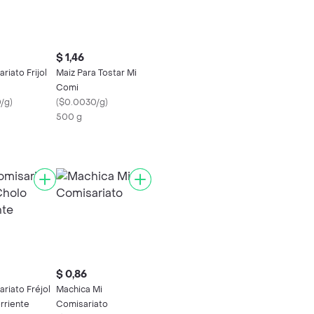
$ 1,46
riato Frijol
Maiz Para Tostar Mi
Comi
/g
)
(
$0.0030/g
)
500 g
$ 0,86
riato Fréjol
Machica Mi
rriente
Comisariato