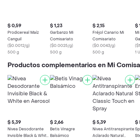
$ 0,59
$ 1,23
$ 2,15
$ 
Prodicereal Maíz
Garbanzo Mi
Fréjol Canario Mi
Mi
Canguil
Comisariato
Comisariato
Ga
(
$0.0012/g
)
(
$0.0025/g
)
(
$0.0043/g
)
(
$
500 g
500 g
500 g
1 
Productos complementarios en Mi Comisa
$ 5,39
$ 2,66
$ 5,39
$ 
Nivea Desodorante
Betis Vinagre
Nivea Antitranspirante
Sp
Invisible Black & White
Balsámico
Aclarado Natural
St