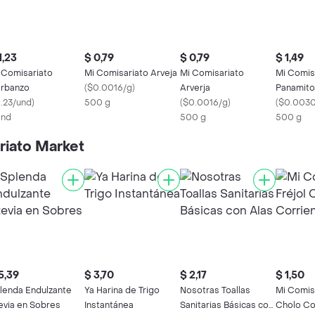
1,23
$ 0,79
$ 0,79
$ 1,49
 Comisariato
Mi Comisariato Arveja
Mi Comisariato
Mi Comisa
rbanzo
(
$0.0016/g
)
Arverja
Panamito
1.23/und
)
500 g
(
$0.0016/g
)
(
$0.0030
Und
500 g
500 g
riato Market
5,39
$ 3,70
$ 2,17
$ 1,50
lenda Endulzante
Ya Harina de Trigo
Nosotras Toallas
Mi Comisa
evia en Sobres
Instantánea
Sanitarias Básicas con
Cholo Co