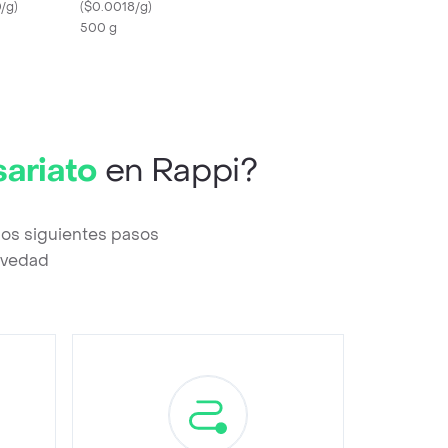
/g
)
(
$0.0018/g
)
500 g
ariato
en Rappi?
los siguientes pasos
revedad