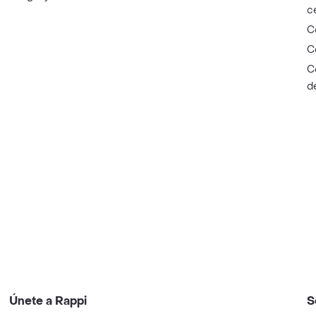
c
C
C
C
d
Únete a Rappi
S