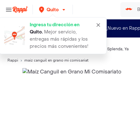
Quito
Ingresa tu dirección en
¿Nuevo en Rapp
Quito
.
Mejor servicio,
entregas más rápidas y los
precios más convenientes!
Búsquedas relacionadas:
Granos
,
Prodicereal
,
Nivea
,
Splenda
,
Ya
Rappi
maiz canguil en grano mi comisariat