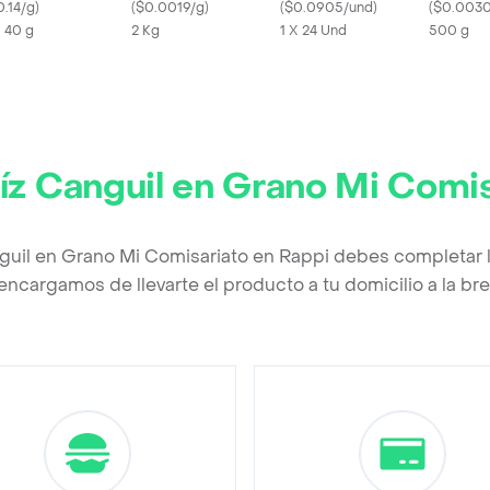
0.14/g
)
(
$0.0019/g
)
Alas
(
$0.0905/und
)
(
$0.0030
X 40 g
2 Kg
1 X 24 Und
500 g
z Canguil en Grano Mi Comis
guil en Grano Mi Comisariato en Rappi debes completar 
encargamos de llevarte el producto a tu domicilio a la b