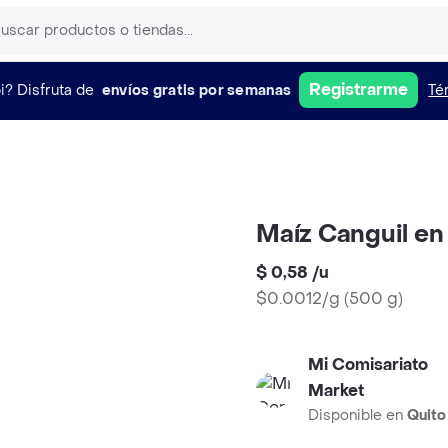
Registrarme
i?
Disfruta de
envíos gratis por semanas
Té
Maíz Canguil en
$ 0,58
/
u
$0.0012/g
(
500 g
)
Mi Comisariato
Market
Disponible en
Quito