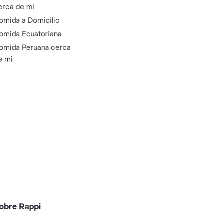
erca de mi
omida a Domicilio
omida Ecuatoriana
omida Peruana cerca
e mi
obre Rappi