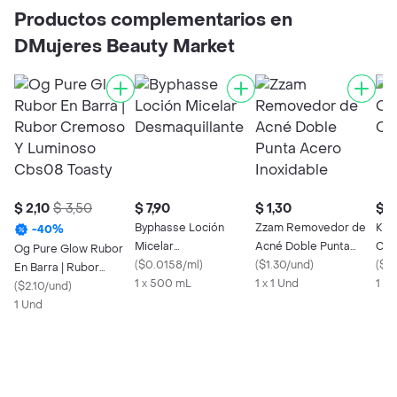
Productos complementarios en
DMujeres Beauty Market
$ 2,10
$ 3,50
$ 7,90
$ 1,30
$ 1
Byphasse Loción
Zzam Removedor de
Kuu
-
40
%
Micelar
Acné Doble Punta
Cha
Og Pure Glow Rubor
Desmaquillante
(
$0.0158/ml
)
Acero Inoxidable
(
$1.30/und
)
(
$0
En Barra | Rubor
1 x 500 mL
1 x 1 Und
1 X
Cremoso Y Luminoso
(
$2.10/und
)
Cbs08 Toasty
1 Und