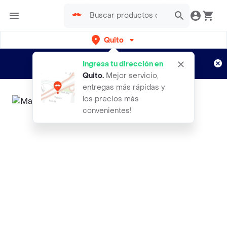
Quito
Regístrate
¿Nuevo en Rappi?
y disfruta de
Ingresa tu dirección en
envíos gratis por semanas
Aplican TyC
Quito
.
Mejor servicio,
entregas más rápidas y
los precios más
convenientes!