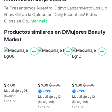
Te Presentamos Nuestro Último Lanzamiento Los Lip
Glow Oil de la Colección Daily Essentials! Estos
Gloss se Co
...
Ver más
Productos similares en DMujeres Beauty
Market
$ 3,00
$ 1,80
$ 3,00
$ 1,80
$ 3,00
Maquillaje Lg08
-
39
%
-
39
%
(
$3/und
)
Maquillaje Lg12
Maquillaje Lg10
1 x 1 Und
(
$1.81/und
)
(
$1.81/und
)
1 x 1 Und
1 x 1 Und