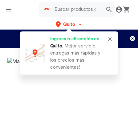
Quito
Regístrate
¿Nuevo en Rappi?
y disfruta de
Ingresa tu dirección en
envíos gratis por semanas
Aplican TyC
Quito
.
Mejor servicio,
entregas más rápidas y
los precios más
convenientes!