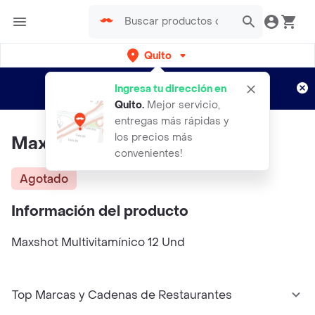
Quito
Regístrate
¿Nuevo en Rappi?
y disfruta de
Ingresa tu dirección en
envíos gratis por semanas
Aplican TyC
Quito
.
Mejor servicio,
entregas más rápidas y
los precios más
Max Shot Multivitaminico
convenientes!
Agotado
Información del producto
Maxshot Multivitamínico 12 Und
Top Marcas y Cadenas de Restaurantes