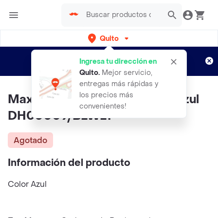
Quito
Regístrate
¿Nuevo en Rappi?
y disfruta de
Ingresa tu dirección en
envíos gratis por semanas
Aplican TyC
Quito
.
Mejor servicio,
entregas más rápidas y
los precios más
Maxitec Porta Tarjetas Color Azul
convenientes!
DH00009/BLWLT
Agotado
Información del producto
Color Azul