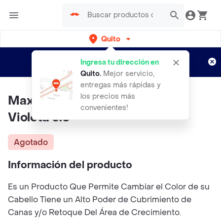
Quito
Regístrate
¿Nuevo en Rappi?
y disfruta de
Ingresa tu dirección en
envíos gratis por semanas
Aplican TyC
Quito
.
Mejor servicio,
entregas más rápidas y
los precios más
Maxybelt Tinte Castaño Claro
convenientes!
Violeta 5.6
Agotado
Información del producto
Es un Producto Que Permite Cambiar el Color de su
Cabello Tiene un Alto Poder de Cubrimiento de
Canas y/o Retoque Del Área de Crecimiento.