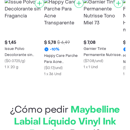
$ 1,45
$ 5,78
$ 6,49
$ 7,08
$ 1
Issue Polvo
Garnier Tinte
-
10
%
Decolorante sin
Permanente Nutrisse
Happy Care Parche
Hidr
Fragancia
(
$0.0725/g
)
Tono Miel 73
(
$7.08/und
)
Para Acne
Neu
1 X 20 g
1 x 1 Und
Transparente
(
$0.17/und
)
Boo
(
$0
1 x 36 Und
1 X 
¿Cómo pedir
Maybelline
Labial Líquido Vinyl Ink