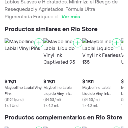
Labios Suaves e Hidratados. Minimiza el Riesgo de
Resequedad y Agrietados. Fórmula Ultra
Pigmentada Enriquecid
...
Ver más
Productos similares en Rio Store
$ 19,11
$ 19,11
$ 19,11
$ 19
Maybelline Labial Vinyl
Maybelline Labial
Maybelline Labial
Mayb
Pink
Líquido Vinyl Ink
Líquido Vinyl Ink
Líqu
(
$19.11/und
)
Captivated 95
(
$4.55/ml
)
Fearless 135
(
$4.55/ml
)
Unr
(
$4.
1 x 1 Und
1 x 4.2 mL
1 x 4.2 mL
1 x 
Productos complementarios en Rio Store