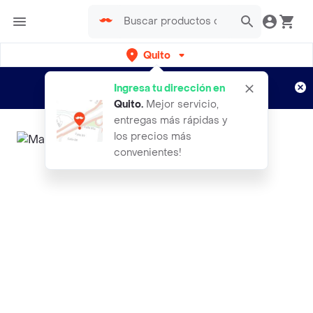
Quito
Regístrate
¿Nuevo en Rappi?
y disfruta de
Ingresa tu dirección en
envíos gratis por semanas
Aplican TyC
Quito
.
Mejor servicio,
entregas más rápidas y
los precios más
convenientes!