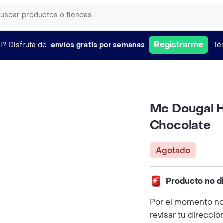
Registrarme
i?
Disfruta de
envíos gratis por semanas
Té
Mc Dougal H
Chocolate
Agotado
Producto no d
Por el momento no
revisar tu direcció