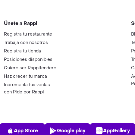
Únete a Rappi
S
Registra tu restaurante
B
Trabaja con nosotros
T
Registra tu tienda
P
Posiciones disponibles
T
Quiero ser Rappitendero
C
Haz crecer tu marca
A
P
Incrementa tus ventas
con Pide por Rappi
App Store
Play Store
AppGalle
App Store
Google play
AppGallery