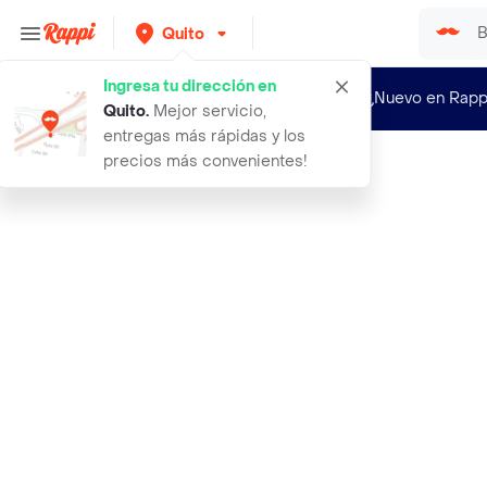
Quito
Ingresa tu dirección en
¿Nuevo en Rapp
Quito
.
Mejor servicio,
entregas más rápidas y los
precios más convenientes!
Rappi
mc dougal hojuelas de maiz con sabo