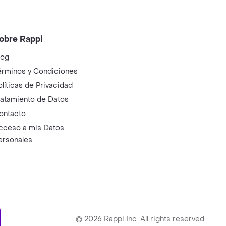
obre Rappi
log
érminos y Condiciones
olíticas de Privacidad
ratamiento de Datos
ontacto
cceso a mis Datos
ersonales
ry
©
2026
Rappi Inc. All rights reserved.