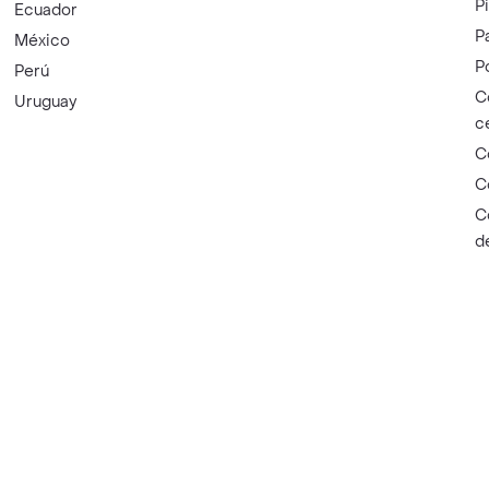
P
Ecuador
P
México
P
Perú
C
Uruguay
c
C
C
C
d