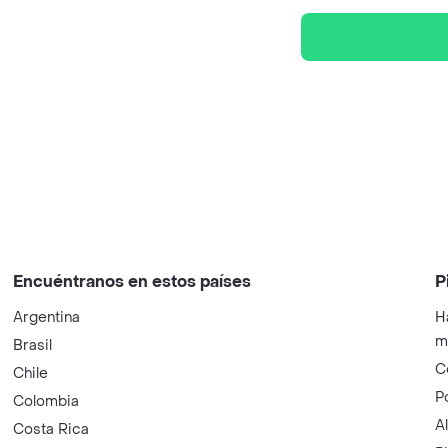
Encuéntranos en estos países
P
Argentina
H
m
Brasil
C
Chile
P
Colombia
A
Costa Rica