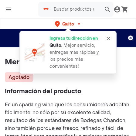
Quito
Regístrate
¿Nuevo en Rappi?
y disfruta de
Ingresa tu dirección en
envíos gratis por semanas
Aplican TyC
Quito
.
Mejor servicio,
entregas más rápidas y
los precios más
Mercier Champagne Extra Brut
convenientes!
Agotado
Información del producto
Es un sparkling wine que los consumidores adoptan
fácilmente, no sólo por su excelente calidad,
resultado de los estándares de Bodegas Chandon,
sino también porque es fresco, refinado y fácil de