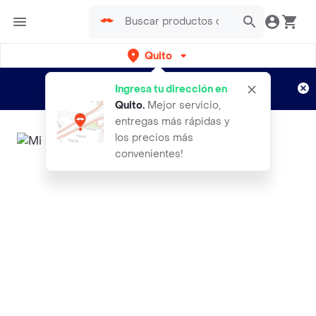
Quito
Regístrate
¿Nuevo en Rappi?
y disfruta de
Ingresa tu dirección en
envíos gratis por semanas
Aplican TyC
Quito
.
Mejor servicio,
entregas más rápidas y
los precios más
convenientes!