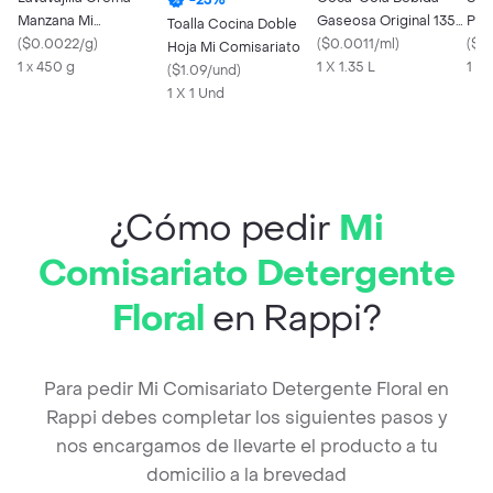
Manzana Mi
Gaseosa Original 1350
Pri
Toalla Cocina Doble
Comisariato
(
$0.0022/g
)
mL
(
$0.0011/ml
)
Com
(
$0
Hoja Mi Comisariato
1 x 450 g
1 X 1.35 L
1 X
(
$1.09/und
)
1 X 1 Und
¿Cómo pedir
Mi
Comisariato Detergente
Floral
en Rappi?
Para pedir Mi Comisariato Detergente Floral en
Rappi debes completar los siguientes pasos y
nos encargamos de llevarte el producto a tu
domicilio a la brevedad