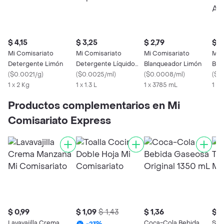
$ 4,15
$ 3,25
$ 2,79
$ 0
Mi Comisariato
Mi Comisariato
Mi Comisariato
Mi 
Detergente Limón
Detergente Líquido
Blanqueador Limón
Bla
(
$0.0021/g
)
Bebé
(
$0.0025/ml
)
(
$0.0008/ml
)
Aro
(
$0
1 x 2 Kg
1 x 1.3 L
1 x 3785 mL
1 X
Productos complementarios en Mi
Comisariato Express
$ 0,99
$ 1,09
$ 1,43
$ 1,36
$ 0
Lavavajilla Crema
Coca-Cola Bebida
Sua
-
23
%