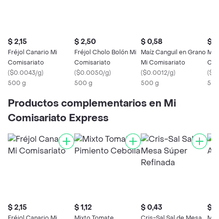
$ 2,15
$ 2,50
$ 0,58
$ 0
Fréjol Canario Mi
Fréjol Cholo Bolón Mi
Maíz Canguil en Grano
Mor
Comisariato
Comisariato
Mi Comisariato
Com
(
$0.0043/g
)
(
$0.0050/g
)
(
$0.0012/g
)
(
$0
500 g
500 g
500 g
500
Productos complementarios en Mi
Comisariato Express
$ 2,15
$ 1,12
$ 0,43
$ 0
Fréjol Canario Mi
Mixto Tomate
Cris-Sal Sal de Mesa
Mi 