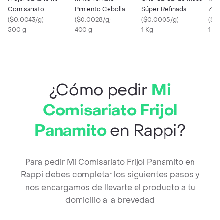
Comisariato
Pimiento Cebolla
Súper Refinada
Zan
(
$0.0043/g
)
(
$0.0028/g
)
(
$0.0005/g
)
(
$0
500 g
400 g
1 Kg
1 x 
¿Cómo pedir
Mi
Comisariato Frijol
Panamito
en Rappi?
Para pedir Mi Comisariato Frijol Panamito en
Rappi debes completar los siguientes pasos y
nos encargamos de llevarte el producto a tu
domicilio a la brevedad