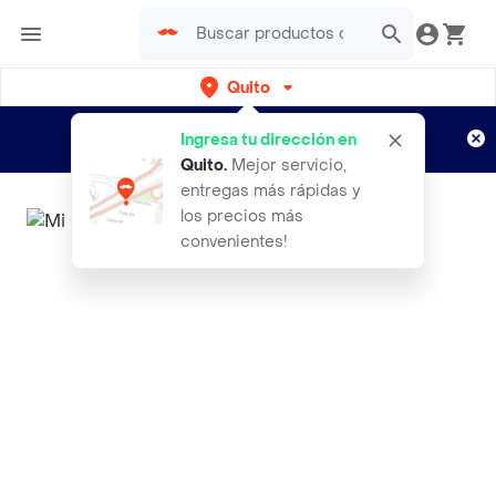
Quito
Regístrate
¿Nuevo en Rappi?
y disfruta de
Ingresa tu dirección en
envíos gratis por semanas
Aplican TyC
Quito
.
Mejor servicio,
entregas más rápidas y
los precios más
convenientes!