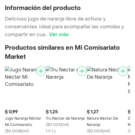
Información del producto
Delicioso jugo de naranja libre de activos y
conservantes. Ideal para acompañar las comidas y
compartir en cua
...
Ver más
Productos similares en Mi Comisariato
Market
$ 0,99
$ 1,25
$ 1,27
$ 0
Jugo Naranja Néctar
Tru Néctar de Naranja
Natura Néctar De
Del 
Mi Comisariato
(
$0.0013/ml
)
Naranja
Nut
(
$0.0028/ml
)
1 X 1 L
(
$0.0013/ml
)
Nar
(
$0