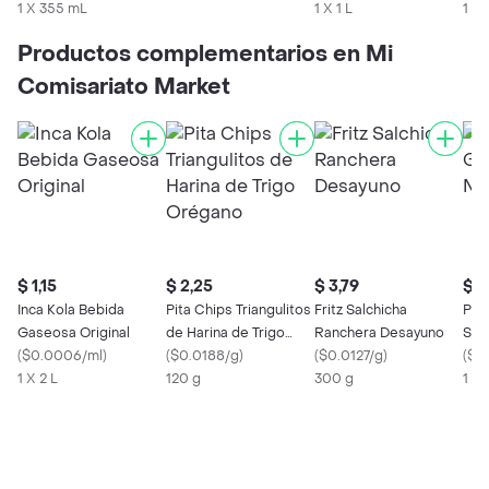
1 X 355 mL
1 X 1 L
1 X
Productos complementarios en Mi
Comisariato Market
$ 1,15
$ 2,25
$ 3,79
$ 1
Inca Kola Bebida
Pita Chips Triangulitos
Fritz Salchicha
Past
Gaseosa Original
de Harina de Trigo
Ranchera Desayuno
Sab
(
$0.0006/ml
)
Orégano
(
$0.0188/g
)
(
$0.0127/g
)
(
$0
1 X 2 L
120 g
300 g
1 X 