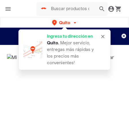
Quito
Regístrate
¿Nuevo en Rappi?
y disfruta de
Ingresa tu dirección en
envíos gratis por semanas
Aplican TyC
Quito
.
Mejor servicio,
entregas más rápidas y
los precios más
convenientes!