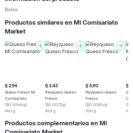
Bolsa
Productos similares en Mi Comisariato
Market
$ 2,94
$ 3,43
$ 5,90
$ 3
Queso Fresco Mi
Reyqueso Queso
Reyqueso Queso
Que
Comisariato
Fresco
Fresco
Com
(
$0.0066/g
)
(
$0.0077/g
)
(
$0.0085/g
)
(
$0
450 g
450 g
700 g
500
Productos complementarios en Mi
Comisariato Market