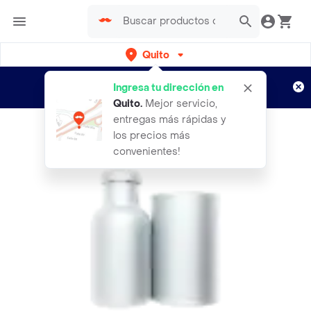
Quito
Regístrate
¿Nuevo en Rappi?
y disfruta de
Ingresa tu dirección en
envíos gratis por semanas
Aplican TyC
Quito
.
Mejor servicio,
entregas más rápidas y
los precios más
convenientes!