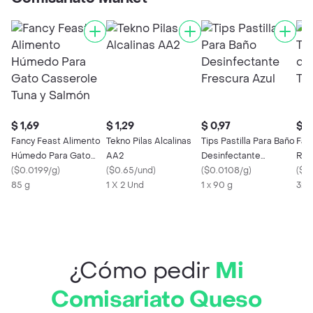
$ 1,69
$ 1,29
$ 0,97
$ 2
Fancy Feast Alimento
Tekno Pilas Alcalinas
Tips Pastilla Para Baño
Facu
Húmedo Para Gato
AA2
Desinfectante
Rel
Casserole Tuna y
(
$0.0199/g
)
(
$0.65/und
)
Frescura Azul
(
$0.0108/g
)
Trad
(
$0
Salmón
85 g
1 X 2 Und
1 x 90 g
320
¿Cómo pedir
Mi
Comisariato Queso