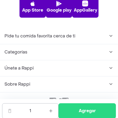
App Store
Google play
AppGallery
Pide tu comida favorita cerca de ti
Categorías
Únete a Rappi
Sobre Rappi
Facebook
Twitter
Instagram
1
Agregar
©
2026
Rappi Inc. All rights reserved.