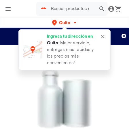
Quito
Regístrate
¿Nuevo en Rappi?
y disfruta de
Ingresa tu dirección en
envíos gratis por semanas
Aplican TyC
Quito
.
Mejor servicio,
entregas más rápidas y
los precios más
convenientes!