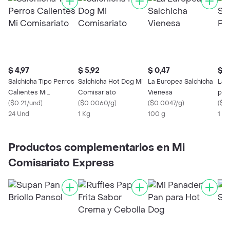
$ 4,97
$ 5,92
$ 0,47
$ 1
Salchicha Tipo Perros
Salchicha Hot Dog Mi
La Europea Salchicha
La 
Calientes Mi
Comisariato
Vienesa
par
Comisariato
(
$0.21/und
)
(
$0.0060/g
)
(
$0.0047/g
)
(
$1.
24 Und
1 Kg
100 g
1 U
Productos complementarios en Mi
Comisariato Express