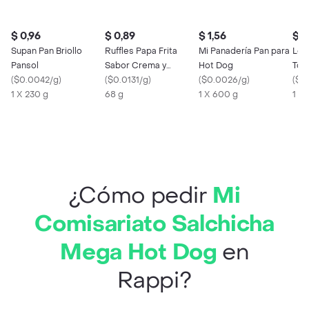
$ 0,96
$ 0,89
$ 1,56
$ 0
Supan Pan Briollo
Ruffles Papa Frita
Mi Panadería Pan para
Los
Pansol
Sabor Crema y
Hot Dog
Tom
(
$0.0042/g
)
Cebolla
(
$0.0131/g
)
(
$0.0026/g
)
(
$0
1 X 230 g
68 g
1 X 600 g
1 X
¿Cómo pedir
Mi
Comisariato Salchicha
Mega Hot Dog
en
Rappi?