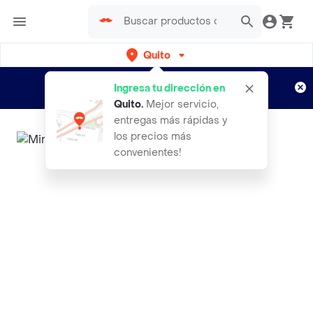
Quito
Regístrate
¿Nuevo en Rappi?
y disfruta de
Ingresa tu dirección en
envíos gratis por semanas
Aplican TyC
Quito
.
Mejor servicio,
entregas más rápidas y
los precios más
convenientes!