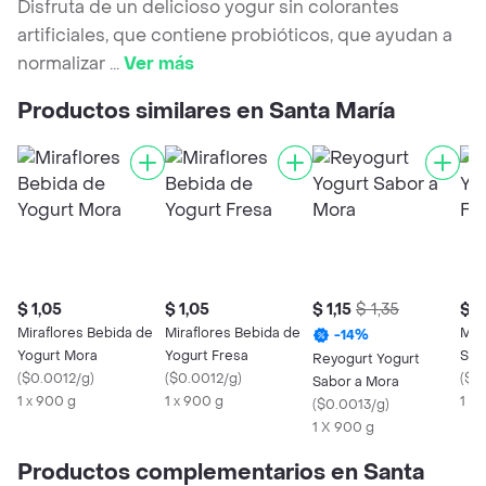
Disfruta de un delicioso yogur sin colorantes
artificiales, que contiene probióticos, que ayudan a
normalizar
...
Ver más
Productos similares en Santa María
$ 1,05
$ 1,05
$ 1,15
$ 1,35
$ 2
Miraflores Bebida de
Miraflores Bebida de
Mir
-
14
%
Yogurt Mora
Yogurt Fresa
Sab
Reyogurt Yogurt
(
$0.0012/g
)
(
$0.0012/g
)
Doy
(
$0
Sabor a Mora
1 x 900 g
1 x 900 g
1 X
(
$0.0013/g
)
1 X 900 g
Productos complementarios en Santa