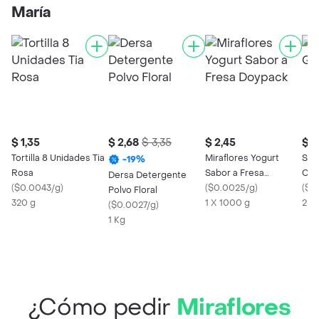
María
$ 1,35
$ 2,68
$ 3,35
$ 2,45
$ 1
Tortilla 8 Unidades Tia
Miraflores Yogurt
San
-
19
%
Rosa
Sabor a Fresa
Cr
Dersa Detergente
(
$0.0043/g
)
Doypack
(
$0.0025/g
)
(
$0
Polvo Floral
320 g
1 X 1000 g
250
(
$0.0027/g
)
1 Kg
¿Cómo pedir
Miraflores