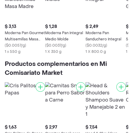
$ 3,13
$ 1,28
$ 2,49
$ 1
Moderna Pan Gourmet
Moderna Pan Integral
Moderna Pan
Mod
Multisemillas Masa
Medio Molde
Sanduchero Integral
5 C
Madre
(
$0.0057/g
)
(
$0.0037/g
)
(
$0.0032/g
)
(
$0
1 x 550 g
1 X 350 g
1 X 800.0 g
1 X
Productos complementarios en Mi
Comisariato Market
$ 1,63
$ 2,97
$ 7,54
$ 0