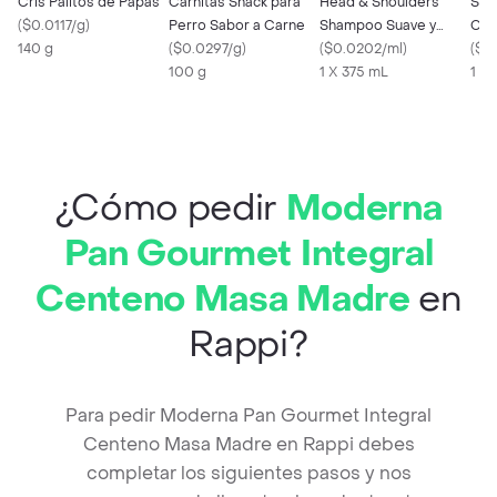
Cris Palitos de Papas
Carnitas Snack para
Head & Shoulders
Sal
(
$0.0117/g
)
Perro Sabor a Carne
Shampoo Suave y
Com
140 g
(
$0.0297/g
)
Manejable 2 en 1
(
$0.0202/ml
)
(
$0
100 g
1 X 375 mL
1 X 
¿Cómo pedir
Moderna
Pan Gourmet Integral
Centeno Masa Madre
en
Rappi?
Para pedir Moderna Pan Gourmet Integral
Centeno Masa Madre en Rappi debes
completar los siguientes pasos y nos