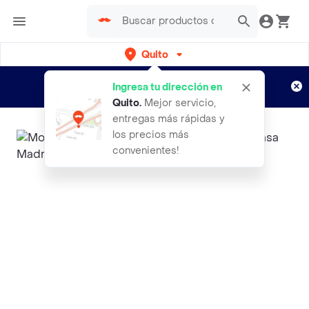
Quito
Regístrate
¿Nuevo en Rappi?
y disfruta de
Ingresa tu dirección en
envíos gratis por semanas
Aplican TyC
Quito
.
Mejor servicio,
entregas más rápidas y
los precios más
convenientes!