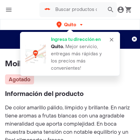
Quito
Regístrate
¿Nuevo en Rappi?
y disfruta de
Ingresa tu dirección en
envíos gratis por semanas
Aplican TyC
Quito
.
Mejor servicio,
entregas más rápidas y
los precios más
Moillard Chablis 750ml
convenientes!
Agotado
Información del producto
De color amarillo pálido, límpido y brillante. En nariz
tiene aromas a frutas blancas con una agradable
mineralidad que aporta complejidad. En boca
muestra buena tensión con notable equilibrio y un