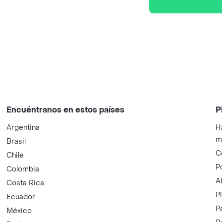
Encuéntranos en estos países
P
Argentina
H
m
Brasil
C
Chile
P
Colombia
A
Costa Rica
P
Ecuador
P
México