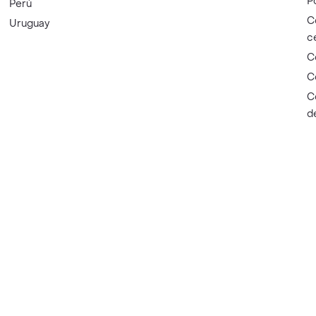
P
Perú
C
Uruguay
c
C
C
C
d