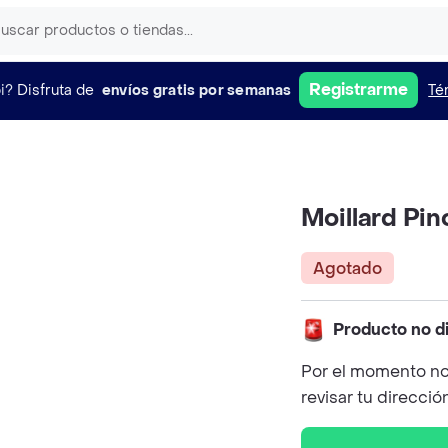
Registrarme
i?
Disfruta de
envíos gratis por semanas
Té
Moillard Pin
Agotado
Producto no d
Por el momento no
revisar tu direcció