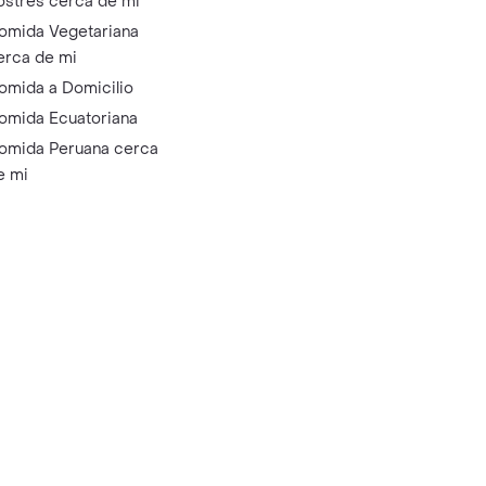
ostres cerca de mi
omida Vegetariana
erca de mi
omida a Domicilio
omida Ecuatoriana
omida Peruana cerca
e mi