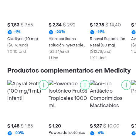
$ 7,53
$ 7,65
$ 2,34
$ 2,92
$ 12,78
$ 14,40
$ 
-
1
%
-
20
%
-
11
%
Clarityne (10 mg)
Hidrocortisona
Rinoval Suspensión
Av
(
$0.76/und
)
solución inyectable
Nasal (50 mg)
(
$1
1 X 10 Und
100
(
$2.34/und
)
(
$12.78/und
)
1 
1 Und
1 X 1 Und
Productos complementarios en Medicity
$ 1,48
$ 1,85
$ 1,20
$ 9,37
$ 10,00
$ 
Powerade Isotónico
-
20
%
-
6
%