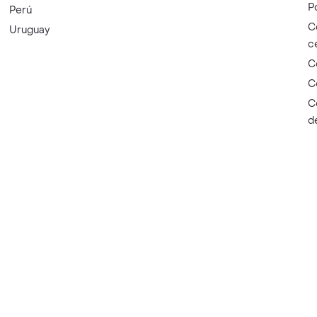
P
Perú
C
Uruguay
c
C
C
C
d