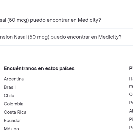
al (50 mcg) puedo encontrar en Medicity?
sion Nasal (50 mcg) puedo encontrar en Medicity?
Encuéntranos en estos países
P
Argentina
H
m
Brasil
C
Chile
P
Colombia
A
Costa Rica
P
Ecuador
P
México