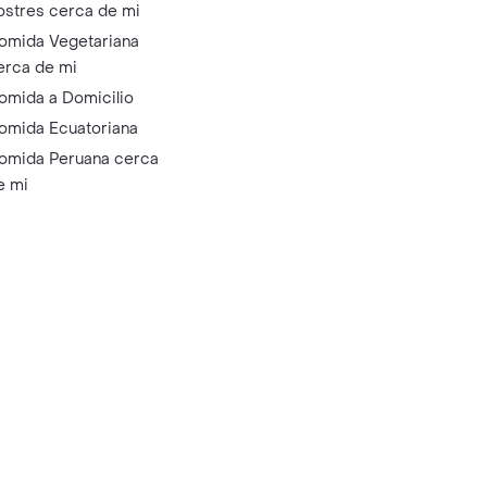
ostres cerca de mi
omida Vegetariana
erca de mi
omida a Domicilio
omida Ecuatoriana
omida Peruana cerca
e mi