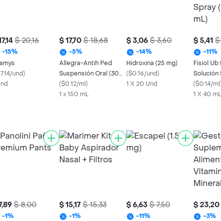
17,14
$ 20,16
$ 17,70
$ 18,68
$ 3,06
$ 3,60
$ 5,41
$
-
15
%
-
5
%
-
14
%
-
11
%
amys
Allegra-Antih Ped
Hidroxina (25 mg)
Fisiol Ub
7.14/und
)
Suspensión Oral (30
(
$0.16/und
)
Solución 
Und
mg)
(
$0.12/ml
)
1 X 20 Und
(22 mg / 
(
$0.14/ml
1 x 150 mL
1 X 40 m
7,89
$ 8,00
$ 15,17
$ 15,33
$ 6,63
$ 7,50
$ 23,20
-
1
%
-
1
%
-
11
%
-
3
%