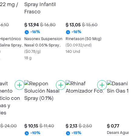
 6,10
$ 13,94
$ 16,80
$ 13,05
$ 15,60
-
16
%
-
16
%
 Hipertónico
Nasonex Suspension
Rinetason (50 Mcg)
Salina Spray
Nasal 0.05% Spray
(
$0.0932/und
)
mL)
)
Infantil Frasco
(
$0.78/g
)
140 Und
L
18 g
$ 24,00
$ 10,15
$ 11,40
$ 2,13
$ 2,50
$ 0,77
Dasani Agua Si
-
10
%
-
15
%