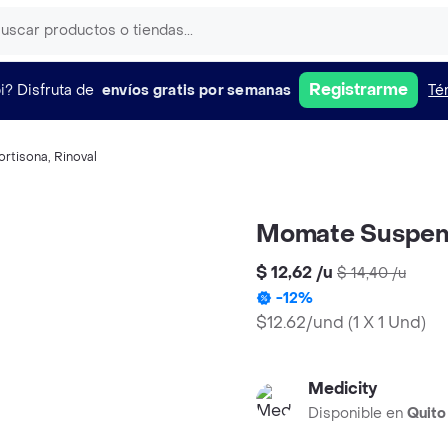
Registrarme
i?
Disfruta de
envíos gratis por semanas
Té
ortisona
,
Rinoval
Momate Suspens
$ 12,62
/
u
$ 14,40
/
u
-
12
%
$12.62/und
(
1 X 1 Und
)
Medicity
Disponible en
Quito