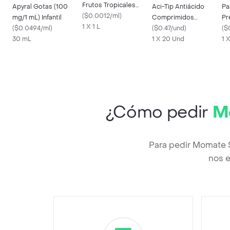
Frutos Tropicales
Apyral Gotas (100
Aci-Tip Antiácido
Pa
1000 mL
(
$0.0012/ml
)
mg/1 mL) Infantil
Comprimidos
Pr
1 X 1 L
(
$0.0494/ml
)
Masticables
(
$0.47/und
)
(
$
30 mL
1 X 20 Und
1 
¿Cómo pedir
M
Para pedir Momate 
nos e