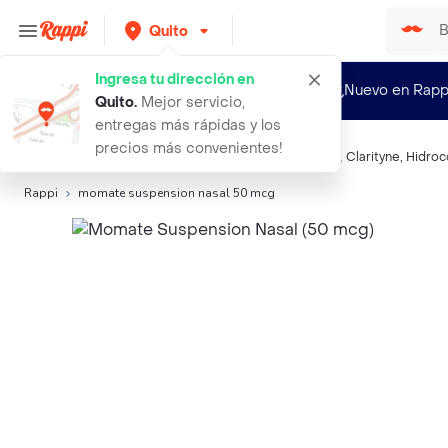
Quito
Ingresa tu dirección en
¿Nuevo en Rapp
Quito
.
Mejor servicio,
entregas más rápidas y los
precios más convenientes!
Búsquedas relacionadas:
Antialérgico Nasal
,
Furoato
,
Clarityne
,
Hidroc
Rappi
momate suspension nasal 50 mcg