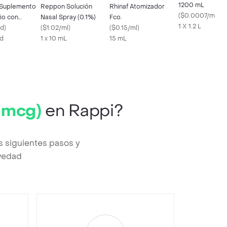
1200 mL
 Suplemento
Reppon Solución
Rhinaf Atomizador
(
$0.0007/ml
)
io con
Nasal Spray (0.1%)
Fco.
1 X 1.2 L
 y Minerales
nd
)
(
$1.02/ml
)
(
$0.15/ml
)
nd
1 x 10 mL
15 mL
 mcg)
en Rappi?
 siguientes pasos y
evedad