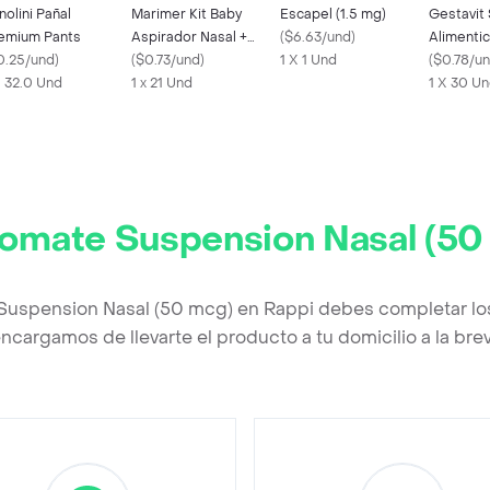
nolini Pañal
Marimer Kit Baby
Escapel (1.5 mg)
Gestavit
emium Pants
Aspirador Nasal +
(
$6.63/und
)
Alimentic
0.25/und
)
Filtros
(
$0.73/und
)
1 X 1 Und
Vitaminas
(
$0.78/u
X 32.0 Und
1 x 21 Und
1 X 30 U
omate Suspension Nasal (50
Suspension Nasal (50 mcg) en Rappi debes completar los
ncargamos de llevarte el producto a tu domicilio a la br