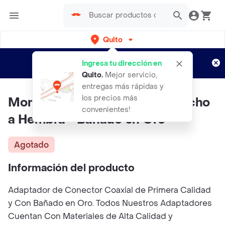
Quito
Regístrate
¿Nuevo en Rappi?
y disfruta de
Ingresa tu dirección en
envíos gratis por semanas
Aplican TyC
Quito
.
Mejor servicio,
entregas más rápidas y
los precios más
Monoprice Adaptador Bnc Macho
convenientes!
a Hembra - Bañado en Oro
Agotado
Información del producto
Adaptador de Conector Coaxial de Primera Calidad
y Con Bañado en Oro. Todos Nuestros Adaptadores
Cuentan Con Materiales de Alta Calidad y