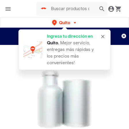
Quito
Regístrate
¿Nuevo en Rappi?
y disfruta de
Ingresa tu dirección en
envíos gratis por semanas
Aplican TyC
Quito
.
Mejor servicio,
entregas más rápidas y
los precios más
convenientes!