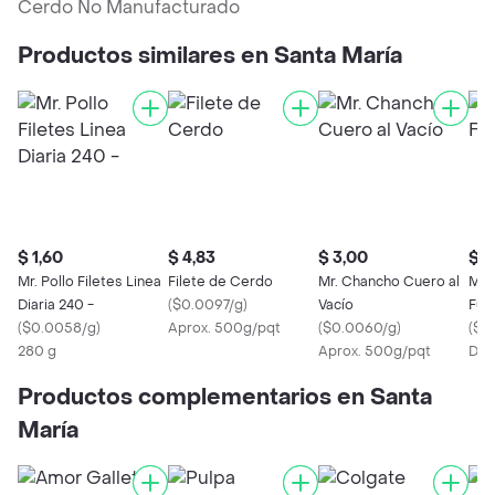
Cerdo No Manufacturado
Productos similares en Santa María
$ 1,60
$ 4,83
$ 3,00
$ 6
Mr. Pollo Filetes Linea
Filete de Cerdo
Mr. Chancho Cuero al
Mr.
Diaria 240 -
(
$0.0097/g
)
Vacío
Fun
(
$0.0058/g
)
Aprox. 500g/pqt
(
$0.0060/g
)
(
$0
280 g
Aprox. 500g/pqt
Des
Productos complementarios en Santa
María