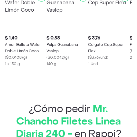
$ 1,40
$ 0,58
$ 3,76
$ 1
Amor Galleta Wafer
Pulpa Guanabana
Colgate Cep.Super
Fru
Doble Limón Coco
Vaslop
Flexi
(
$0
(
$0.0108/g
)
(
$0.0042/g
)
(
$3.76/und
)
250
1 x 130 g
140 g
1 Und
¿Cómo pedir
Mr.
Chancho Filetes Linea
Diaria 240 -
en Rappi?