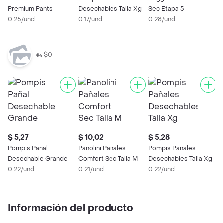
Premium Pants
Desechables Talla Xg
Sec Etapa 5
S
0.25/und
0.17/und
0.28/und
0
$0
$ 5,27
$ 10,02
$ 5,28
Pompis Pañal
Panolini Pañales
Pompis Pañales
Desechable Grande
Comfort Sec Talla M
Desechables Talla Xg
0.22/und
0.21/und
0.22/und
Información del producto