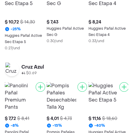
$ 10,72
$ 14,30
$ 7,43
$ 8,24
Huggies Pañal Active
Huggies Pañal Active
-
25
%
Sec G
Sec Etapa 4
Huggies Pañal Active
0.30/und
0.33/und
Sec Etapa 5
0.27/und
Cruz Azul
$0.69
$ 7,72
$ 8,41
$ 4,01
$ 4,73
$ 11,16
$ 18,60
$
-
8
%
-
15
%
-
40
%
Panolini Pañal
Pompis Pañales
Huggies Pañal Active
P