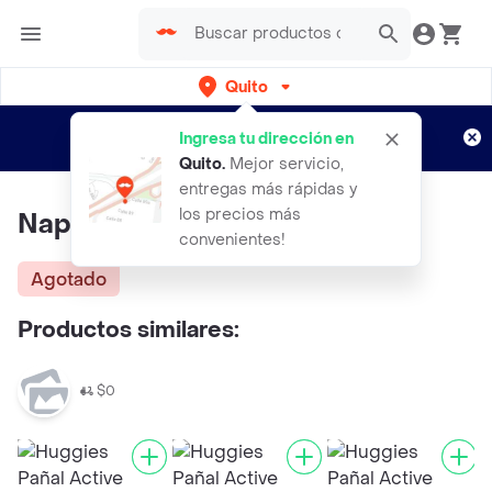
Quito
Regístrate
¿Nuevo en Rappi?
y disfruta de
Ingresa tu dirección en
envíos gratis por semanas
Aplican TyC
Quito
.
Mejor servicio,
entregas más rápidas y
los precios más
Nappis Pañal Total Sec P
convenientes!
Agotado
Productos similares:
$0