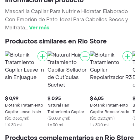
Información del producto
Mascarilla Capilar Para Nutrir e Hidratar. Elaborado
Con Embrión de Pato. Ideal Para Cabellos Secos y
Maltrata
...
Ver más
Productos similares en Rio Store
$ 0,99
$ 0,95
$ 6,05
$ 9
Biotanik Tratamiento
Natural Hair
Biotanik Tratamiento
BE 
Capilar Leave In sin
Tratamiento Capilar
Capilar Repolarizador
Tra
Enjuague
(
$0.0330/ml
)
Sellador de Cutículas
(
$0.0317/ml
)
R3
(
$0.0202/ml
)
Des
(
$0
1 X 30 mL
Sachet
1 x 30 mL
1 x 300 mL
Coc
1 X
Productos complementarios en Rio Store