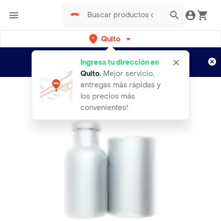
Quito
Regístrate
¿Nuevo en Rappi?
y disfruta de
Ingresa tu dirección en
envíos gratis por semanas
Aplican TyC
Quito
.
Mejor servicio,
entregas más rápidas y
los precios más
convenientes!