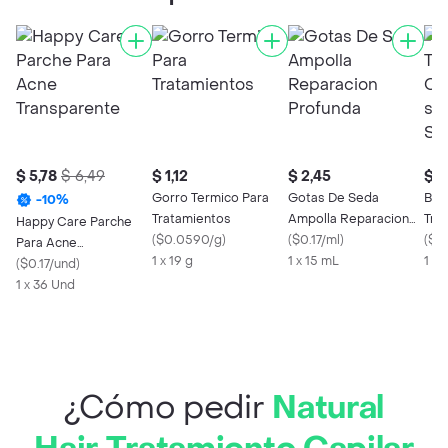
$ 5,78
$ 6,49
$ 1,12
$ 2,45
$ 0
Gorro Termico Para
Gotas De Seda
Bot
-
10
%
Tratamientos
Ampolla Reparacion
Tra
Happy Care Parche
(
$0.0590/g
)
Profunda
(
$0.17/ml
)
Inte
(
$0
Para Acne
1 x 19 g
1 x 15 mL
Sac
1 X
Transparente
(
$0.17/und
)
1 x 36 Und
¿Cómo pedir
Natural