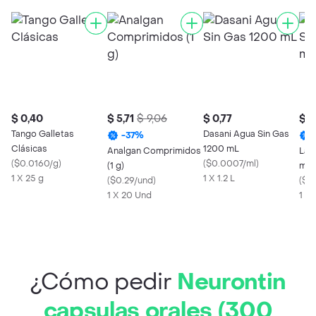
$ 0,40
$ 5,71
$ 9,06
$ 0,77
$ 3
Tango Galletas
Dasani Agua Sin Gas
-
37
%
Clásicas
1200 mL
Analgan Comprimidos
La S
(
$0.0160/g
)
(
$0.0007/ml
)
(1 g)
mg)
1 X 25 g
1 X 1.2 L
(
$0.29/und
)
(
$1.
1 X 20 Und
1 X 
¿Cómo pedir
Neurontin
capsulas orales (300