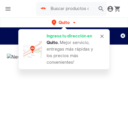
Quito
Regístrate
¿Nuevo en Rappi?
y disfruta de
Ingresa tu dirección en
envíos gratis por semanas
Aplican TyC
Quito
.
Mejor servicio,
entregas más rápidas y
los precios más
convenientes!