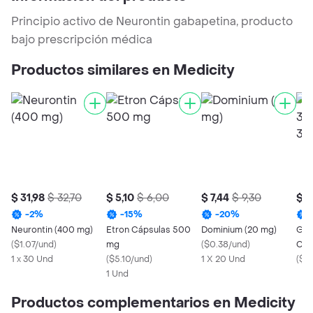
Principio activo de Neurontin gabapetina, producto
bajo prescripción médica
Productos similares en Medicity
$ 31,98
$ 32,70
$ 5,10
$ 6,00
$ 7,44
$ 9,30
$ 1
-
2
%
-
15
%
-
20
%
Neurontin (400 mg)
Etron Cápsulas 500
Dominium (20 mg)
Gab
(
$1.07/und
)
mg
(
$0.38/und
)
Caj
1 x 30 Und
(
$5.10/und
)
1 X 20 Und
Mk
(
$0.
1 Und
Productos complementarios en Medicity