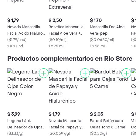
$ 1,79
$ 2,50
$ 1,70
$ 
Nevada Mascarilla
Benefica Mascarilla
Mascarilla Fac Aloe
Ne
Facial Acido Hialuro
Facial Aloe Vera +
Vera+pep
Fa
Pepino
(
$1.79/und
)
Pepino + Extravena
(
$0.10/ml
)
(
$0.0680/ml
)
Bo
(
$
1 X 1 Und
1 x 25 mL
1 x 25 mL
1 
Productos complementarios en Rio Store
$ 3,99
$ 1,79
$ 2,05
$ 
Legend Lápiz
Nevada Mascarilla
Bardot Betún para
Vo
Delineador de Ojos
Facial de Papaya y
Cejas Tono 5 Camel
Co
Color Negro
(
$3.33/g
)
Ácido Hialurónico
(
$0.0597/g
)
(
$0.52/g
)
Ca
(
$