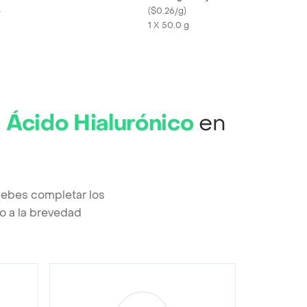
L
Boost 50 mL
(
$0.26/g
)
1 X 50.0 g
 Ácido Hialurónico
en
 debes completar los
o a la brevedad