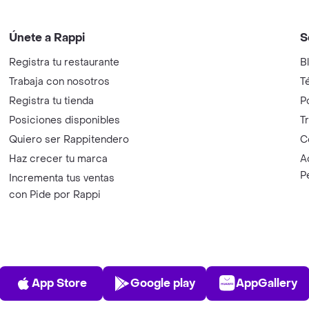
Únete a Rappi
S
Registra tu restaurante
B
Trabaja con nosotros
T
Registra tu tienda
P
Posiciones disponibles
T
Quiero ser Rappitendero
C
Haz crecer tu marca
A
P
Incrementa tus ventas
con Pide por Rappi
App Store
Play Store
AppGalle
App Store
Google play
AppGallery