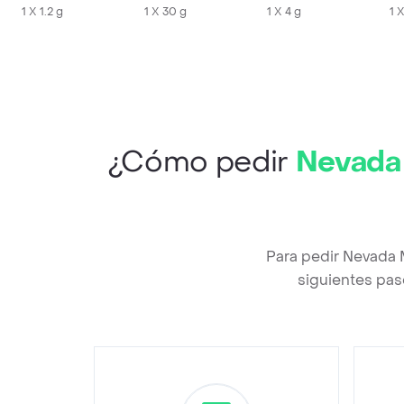
1 X 1.2 g
1 X 30 g
1 X 4 g
1 
¿Cómo pedir
Nevada 
Para pedir Nevada M
siguientes pas