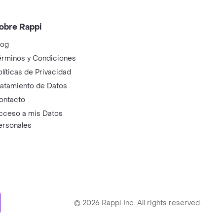
obre Rappi
log
érminos y Condiciones
olíticas de Privacidad
ratamiento de Datos
ontacto
cceso a mis Datos
ersonales
ry
©
2026
Rappi Inc. All rights reserved.