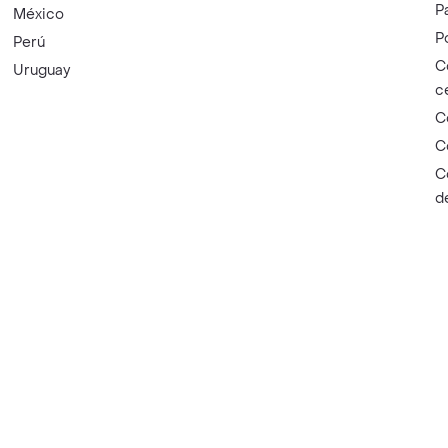
P
México
P
Perú
C
Uruguay
c
C
C
C
d