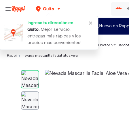
Quito
Ingresa tu dirección en
¿Nuevo en Rapp
Quito
.
Mejor servicio,
entregas más rápidas y los
precios más convenientes!
Búsquedas relacionadas:
Mascarillas
,
Nevada
,
Nivea
,
Doctor Vit
,
Bardo
Rappi
nevada mascarilla facial aloe vera