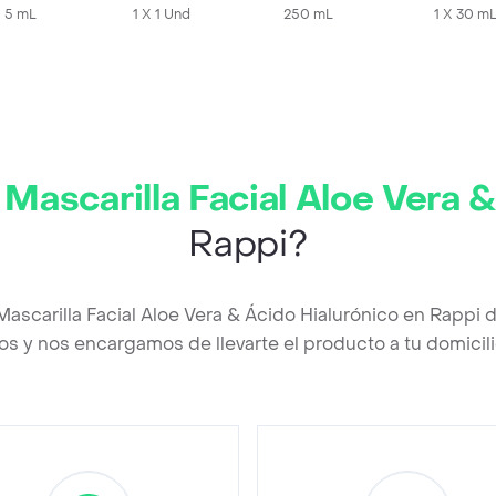
X 5 mL
1 X 1 Und
250 mL
Sachet
1 X 30 m
Mascarilla Facial Aloe Vera &
Rappi?
ascarilla Facial Aloe Vera & Ácido Hialurónico en Rappi
os y nos encargamos de llevarte el producto a tu domicili