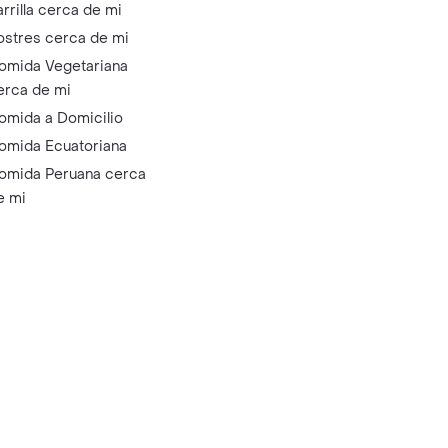
arrilla cerca de mi
ostres cerca de mi
omida Vegetariana
erca de mi
omida a Domicilio
omida Ecuatoriana
omida Peruana cerca
e mi