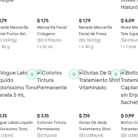
1,79
$ 1,75
$ 1,79
$ 4,09
vada Mascarilla
Mascarilla Facial
Nevada Mascarilla
Nivea Mas
cial Frutos del
Colageno
Facial de Fresa
Tela Agu
sque
0.0597/g
)
(
$0.0700/ml
)
(
$0.0597/g
)
Con Ácid
(
$4.09/u
X 30 g
1 x 25 mL
1 X 30 g
1 x 1 Und
5,15
$ 3,15
$ 7,15
$ 0,99
gue Labial Líquido
Coloriss Tintura
Gotas De Seda
Bottox C
lorissimo Tono
Permanente
Tratamiento Shot
Tratamien
nela 5 mL
1.03/ml
)
(
$3.15/und
)
Vitaminado
(
$0.0286/ml
)
Intensivo
(
$0.0330