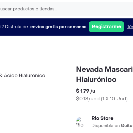
Registrarme
i?
Disfruta de
envíos gratis por semanas
Té
t
Nevada Mascaril
Hialurónico
$ 1,79
/
u
$0.18/und
(
1 X 10 Und
)
Rio Store
Disponible en
Quito