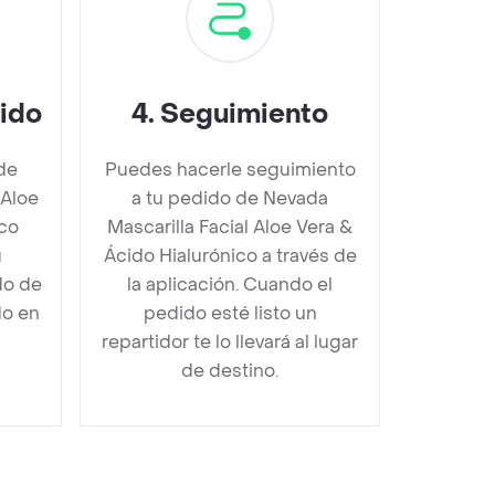
dido
4
.
Seguimiento
de
Puedes hacerle seguimiento
 Aloe
a tu pedido de Nevada
ico
Mascarilla Facial Aloe Vera &
u
Ácido Hialurónico a través de
do de
la aplicación. Cuando el
do en
pedido esté listo un
repartidor te lo llevará al lugar
de destino.