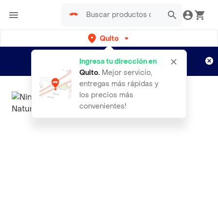
Quito
Regístrate
¿Nuevo en Rappi?
y disfruta de
Ingresa tu dirección en
envíos gratis por semanas
Aplican TyC
Quito
.
Mejor servicio,
entregas más rápidas y
los precios más
convenientes!