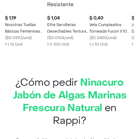
$ 1,19
$ 1,04
$ 0,40
$ 5
Nosotras Toallas
Elite Servilletas
Vela Cumpleaños
Jabó
Básicas Femeninas
Desechables Textura
Torneada Fucon X10
Doy 
con Alas
(
$0.0992/und
)
Renovada +
(
$0.0104/und
)
Candl
(
$0.0400/und
)
(
$0
1 x 12 Und
Resistente
1 X 100 Und
1 x 10 Und
1 X 
¿Cómo pedir
Ninacuro
Jabón de Algas Marinas
Frescura Natural
en
Rappi?