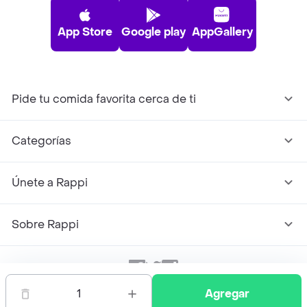
App Store
Google play
AppGallery
Pide tu comida favorita cerca de ti
Categorías
Únete a Rappi
Sobre Rappi
Facebook
Twitter
Instagram
1
Agregar
©
2026
Rappi Inc. All rights reserved.