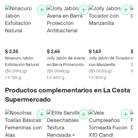
$ 2,35
$ 2,65
$ 1,63
$ 1
Ninacuro Jabón
Jolly Jabón de Avena
Jolly Jabón de Tocador
Joll
Exfoliación Natural
en Barra Protección
con Manzanilla
(
$0
(
$0.0196/g
)
Antibacterial
(
$0.0045/g
)
(
$0.0055/g
)
100
1 X 120 g
1 X 600 g
1 X 300 g
Productos complementarios en La Cesta
Supermercado