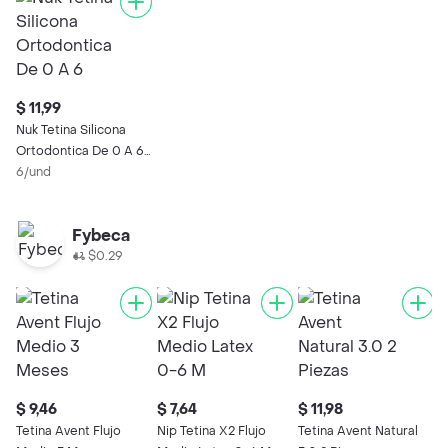
$ 11,99
Nuk Tetina Silicona
Ortodontica De 0 A 6
Meses
6/und
Fybeca
$0.29
$ 9,46
$ 7,64
$ 11,98
Tetina Avent Flujo
Nip Tetina X2 Flujo
Tetina Avent Natural