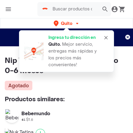
Quito
Regístrate
¿Nuevo en Rappi?
y disfruta de
Ingresa tu dirección en
envíos gratis por semanas
Aplican TyC
Quito
.
Mejor servicio,
entregas más rápidas y
los precios más
Nip Tetina Anticólico Flujo Lento
convenientes!
0-6 Meses
Agotado
Productos similares:
Bebemundo
$1.6