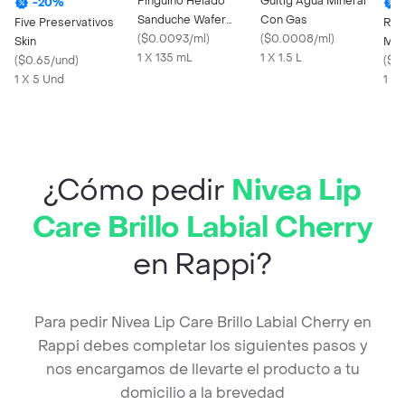
Pinguino Helado
Güitig Agua Mineral
-
20
%
Sanduche Wafer
Con Gas
Five Preservativos
Rec
Vainilla y Chocolate
(
$0.0093/ml
)
(
$0.0008/ml
)
Skin
Mult
1 X 135 mL
1 X 1.5 L
(
$0.65/und
)
Tab
(
$0
1 X 5 Und
1 X
¿Cómo pedir
Nivea Lip
Care Brillo Labial Cherry
en Rappi?
Para pedir Nivea Lip Care Brillo Labial Cherry en
Rappi debes completar los siguientes pasos y
nos encargamos de llevarte el producto a tu
domicilio a la brevedad