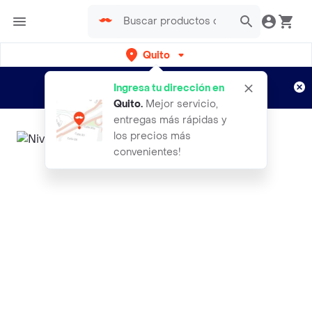
Quito
Regístrate
¿Nuevo en Rappi?
y disfruta de
Ingresa tu dirección en
envíos gratis por semanas
Aplican TyC
Quito
.
Mejor servicio,
entregas más rápidas y
los precios más
convenientes!