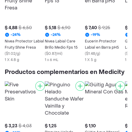
$ 4,88
$ 6,50
$ 5,18
$ 6,90
$ 7,40
$ 9,25
$ 4
-
24
%
-
24
%
-
19
%
Nivea Protector Labial
Nivea Labial Care
Eucerin Protector
Que
Fruity Shine Fresa
Brillo Medio Fps 15
Labial en Barra pH5
Labi
(
$1.02/g
)
(
$0.87/ml
)
(
$1.48/g
)
(
$4
1 X 4.8 g
1 x 6 mL
1 X 5 g
1 x 
Productos complementarios en Medicity
$ 3,23
$ 4,03
$ 1,25
$ 1,10
$ 1