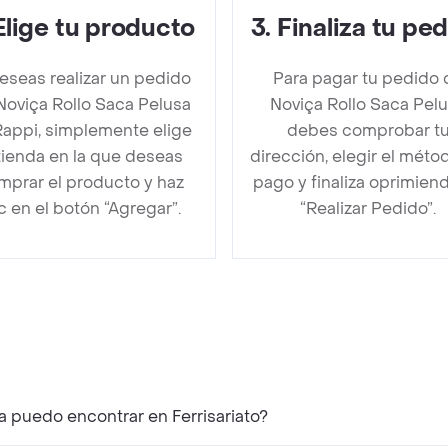
Elige tu producto
3
.
Finaliza tu pe
deseas realizar un pedido
Para pagar tu pedido 
Noviça Rollo Saca Pelusa
Noviça Rollo Saca Pel
Rappi, simplemente elige
debes comprobar t
 tienda en la que deseas
dirección, elegir el méto
mprar el producto y haz
pago y finaliza oprimien
ic en el botón “Agregar”.
“Realizar Pedido”.
a puedo encontrar en Ferrisariato?