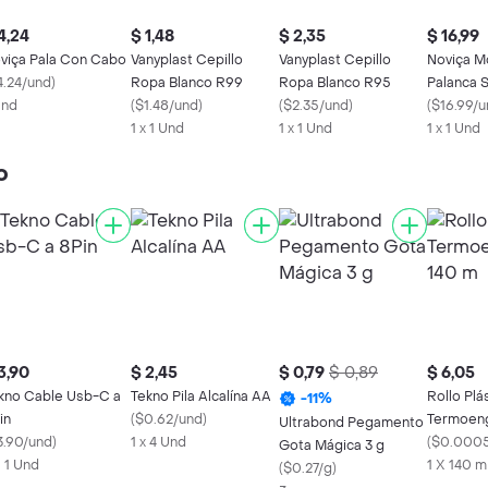
4,24
$ 1,48
$ 2,35
$ 16,99
viça Pala Con Cabo
Vanyplast Cepillo
Vanyplast Cepillo
Noviça M
4.24/und
)
Ropa Blanco R99
Ropa Blanco R95
Palanca S
Und
(
$1.48/und
)
(
$2.35/und
)
Funcione
(
$16.99/u
1 x 1 Und
1 x 1 Und
1 x 1 Und
o
3,90
$ 2,45
$ 0,79
$ 0,89
$ 6,05
kno Cable Usb-C a
Tekno Pila Alcalína AA
Rollo Plá
-
11
%
in
(
$0.62/und
)
Termoeng
Ultrabond Pegamento
3.90/und
)
1 x 4 Und
(
$0.000
Gota Mágica 3 g
X 1 Und
1 X 140 m
(
$0.27/g
)