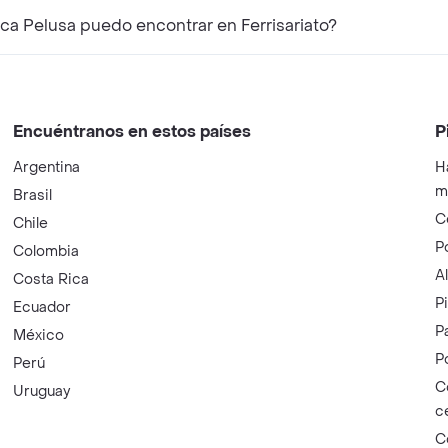
a Pelusa puedo encontrar en Ferrisariato?
Encuéntranos en estos países
P
Argentina
H
m
Brasil
C
Chile
P
Colombia
A
Costa Rica
P
Ecuador
P
México
P
Perú
C
Uruguay
c
C