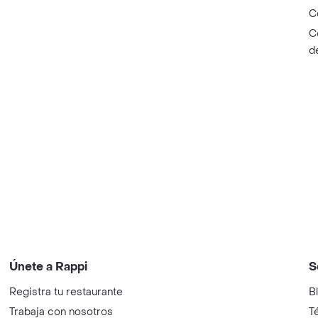
C
C
d
Únete a Rappi
S
Registra tu restaurante
B
Trabaja con nosotros
T