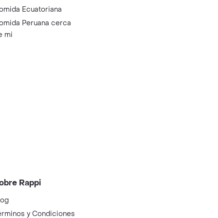
omida Ecuatoriana
omida Peruana cerca
e mi
obre Rappi
log
érminos y Condiciones