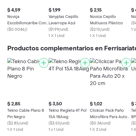
$ 4,59
$ 1,99
$ 2,15
$ 
Noviça
Vanyplas Cepillo
Novica Cepillo
No
Escobilloncaribe Con
Lavarropa Azul
Multiusos Plástico
(
$
Cabo
(
$0.0046/
)
(
$1.99/und
)
(
$2.15/und
)
1 
1 X 1 Und
1 X 1 Und
Productos complementarios en Ferrisariat
$ 2,85
$ 3,50
$ 1,02
$ 
Tekno Cable Plano 8
Tekno Regleta 4T Pol
Clickcar Pack Paño
Te
Pin Negro
15A 18Awg
Microfibra Para Auto
8P
(
$2.85/und
)
(
$3.50/und
)
20 x 20 cm
(
$0.34/und
)
(
$
1 X 1 Und
1 x 1 Und
1 X 3 Und
1 