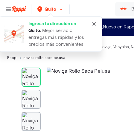
Quito
Ingresa tu dirección en
¿Nuevo en Rapp
Quito
.
Mejor servicio,
entregas más rápidas y los
precios más convenientes!
Búsquedas relacionadas:
Otros cuidado de la ropa
,
Noviça
,
Vanyplas
,
N
Rappi
novica rollo saca pelusa