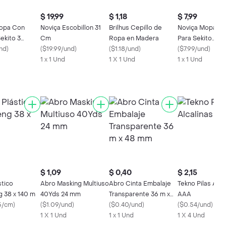
$ 19,99
$ 1,18
$ 7,99
opa Con
Noviça Escobillon 31
Brilhus Cepillo de
Noviça Mopa R
ekito 3
Cm
Ropa en Madera
Para Sekito
s
nd
)
(
$19.99/und
)
(
$1.18/und
)
3Funciones 144
(
$7.99/und
)
1 x 1 Und
1 X 1 Und
1 x 1 Und
$ 1,09
$ 0,40
$ 2,15
stico
Abro Masking Multiuso
Abro Cinta Embalaje
Tekno Pilas Alca
 38 x 140 m
40Yds 24 mm
Transparente 36 m x
AAA
5/cm
)
(
$1.09/und
)
48 mm
(
$0.40/und
)
(
$0.54/und
)
1 X 1 Und
1 x 1 Und
1 X 4 Und