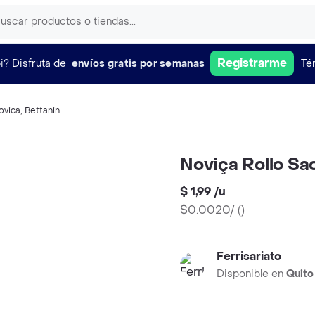
Registrarme
i?
Disfruta de
envíos gratis por semanas
Té
ovica
,
Bettanin
Noviça Rollo Sa
$ 1,99
/
u
$0.0020/
(
)
Ferrisariato
Disponible en
Quito