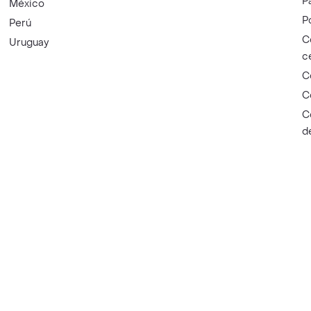
P
México
P
Perú
C
Uruguay
c
C
C
C
d