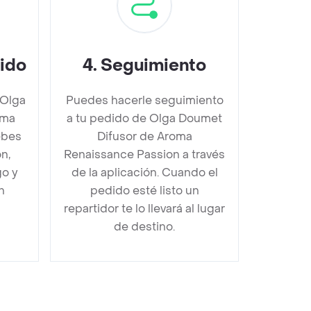
dido
4
.
Seguimiento
 Olga
Puedes hacerle seguimiento
oma
a tu pedido de Olga Doumet
ebes
Difusor de Aroma
n,
Renaissance Passion a través
go y
de la aplicación. Cuando el
n
pedido esté listo un
repartidor te lo llevará al lugar
de destino.