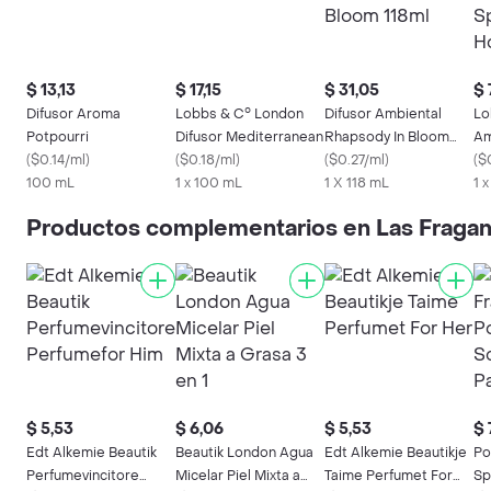
$ 13,13
$ 17,15
$ 31,05
$ 
Difusor Aroma
Lobbs & C° London
Difusor Ambiental
Lo
Potpourri
Difusor Mediterranean
Rhapsody In Bloom
Am
(
$0.14/ml
)
(
$0.18/ml
)
118ml
(
$0.27/ml
)
Ho
(
$
100 mL
1 x 100 mL
1 X 118 mL
1 
Productos complementarios en Las Fragan
$ 5,53
$ 6,06
$ 5,53
$ 
Edt Alkemie Beautik
Beautik London Agua
Edt Alkemie Beautikje
Po
Perfumevincitore
Micelar Piel Mixta a
Taime Perfumet For
Sp