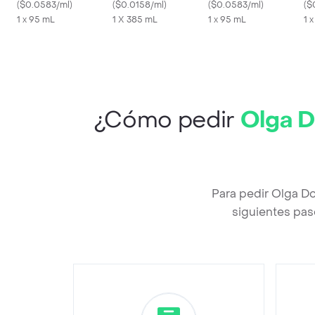
Perfumefor Him
(
$0.0583/ml
)
Grasa 3 en 1
(
$0.0158/ml
)
Her
(
$0.0583/ml
)
Sc
(
$
1 x 95 mL
1 X 385 mL
1 x 95 mL
Mu
1 
¿Cómo pedir
Olga D
Para pedir Olga D
siguientes pas