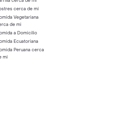
arrilla cerca de mi
ostres cerca de mi
omida Vegetariana
erca de mi
omida a Domicilio
omida Ecuatoriana
omida Peruana cerca
e mi