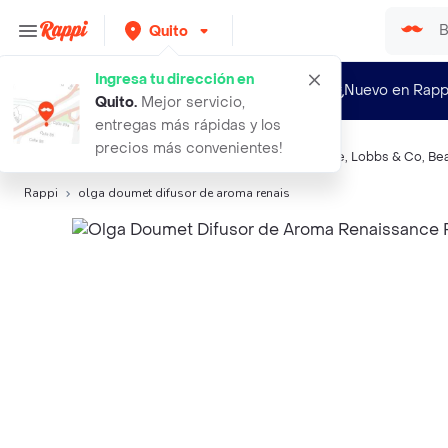
Quito
Ingresa tu dirección en
¿Nuevo en Rapp
Quito
.
Mejor servicio,
entregas más rápidas y los
precios más convenientes!
Búsquedas relacionadas:
Difusores de aroma
,
Breeze
,
Lobbs & Co
,
Bea
Rappi
olga doumet difusor de aroma renais