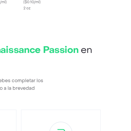
or Her
/ml
)
Powder Fresh
(
$0.10/ml
)
2 oz
aissance Passion
en
ebes completar los
o a la brevedad