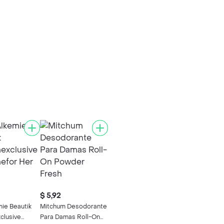
$ 5,92
mie Beautik
Mitchum Desodorante
clusive
Para Damas Roll-On