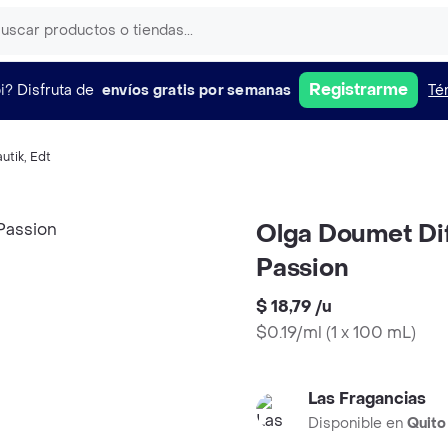
Registrarme
i?
Disfruta de
envíos gratis por semanas
Té
utik
,
Edt
Olga Doumet Di
Passion
$ 18,79
/
u
$0.19/ml
(
1 x 100 mL
)
Las Fragancias
Disponible en
Quito