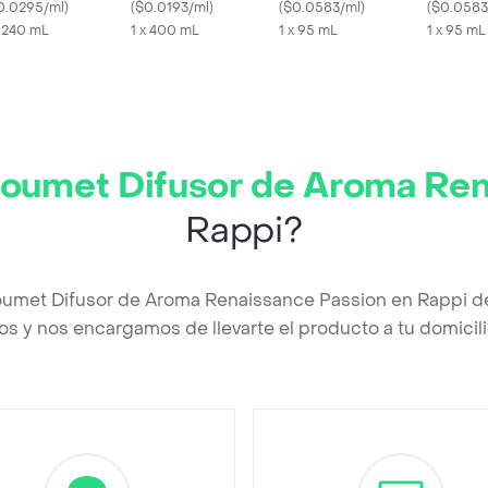
andal in Paris Para
0.0295/ml
)
Honeysuckle
(
$0.0193/ml
)
Perfumefor Him
(
$0.0583/ml
)
Perfumef
(
$0.0583
jer
x 240 mL
1 x 400 mL
1 x 95 mL
1 x 95 mL
oumet Difusor de Aroma Ren
Rappi?
oumet Difusor de Aroma Renaissance Passion en Rappi d
os y nos encargamos de llevarte el producto a tu domicili