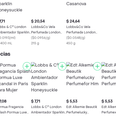
7,71
$ 20,54
$ 24,64
bbs & C° London
Lobbs&Co Vela
Lobbs&Co Vela
bientador Sparklin
Perfumada London
Perfumada London
neysuckle
0.0193/ml
)
Regency
(
$0.0956/g
)
English Casanova
(
$0.0548/g
)
x 400 mL
215 g
450 g
cias
7,08
$ 7,71
$ 5,53
$ 5,53
rmua Fragancia
Lobbs & C° London
Edt Alkemie Beautik
Edt Alke
lash Pormua Luxe
Ambientador Sparklin
Perfumelucky
Perfumex