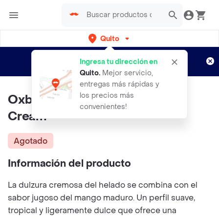
Quito
Regístrate
¿Nuevo en Rappi?
y disfruta de
Ingresa tu dirección en
envíos gratis por semanas
Aplican TyC
Quito
.
Mejor servicio,
entregas más rápidas y
los precios más
Oxbar Mini 2200 Mango Ice
convenientes!
Cream
Agotado
Información del producto
La dulzura cremosa del helado se combina con el
sabor jugoso del mango maduro. Un perfil suave,
tropical y ligeramente dulce que ofrece una