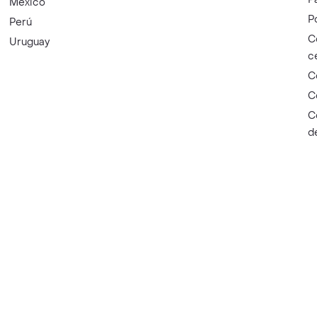
México
P
Perú
C
Uruguay
c
C
C
C
d