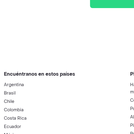
Encuéntranos en estos países
P
Argentina
H
m
Brasil
C
Chile
P
Colombia
A
Costa Rica
P
Ecuador
P