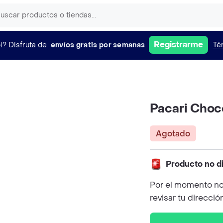
Registrarme
i?
Disfruta de
envíos gratis por semanas
Té
Pacari Choc
Agotado
Producto no d
Por el momento no
revisar tu direcció