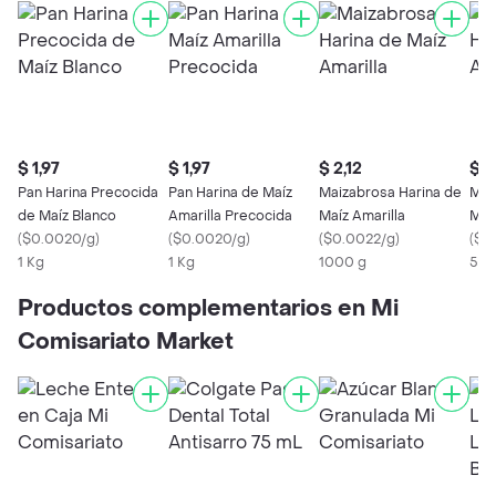
$ 1,97
$ 1,97
$ 2,12
$ 1
Pan Harina Precocida
Pan Harina de Maíz
Maizabrosa Harina de
Mai
de Maíz Blanco
Amarilla Precocida
Maíz Amarilla
Maí
(
$0.0020/g
)
(
$0.0020/g
)
(
$0.0022/g
)
(
$0
1 Kg
1 Kg
1000 g
500
Productos complementarios en Mi
Comisariato Market