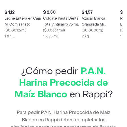
$ 1,12
$ 2,50
$ 1,57
$ 0
Leche Entera en Caja
Colgate Pasta Dental
Azúcar Blanca
Rey
Mi Comisariato
Total Antisarro 75 mL
Granulada Mi
Ent
(
$0.0012/ml
)
(
$0.0334/ml
)
Comisariato
(
$0.0008/g
)
Bol
(
$0
1 X 1 L
1 X 75 mL
2 Kg
1 X
¿Cómo pedir
P.A.N.
Harina Precocida de
Maíz Blanco
en Rappi?
Para pedir P.A.N. Harina Precocida de Maíz
Blanco en Rappi debes completar los