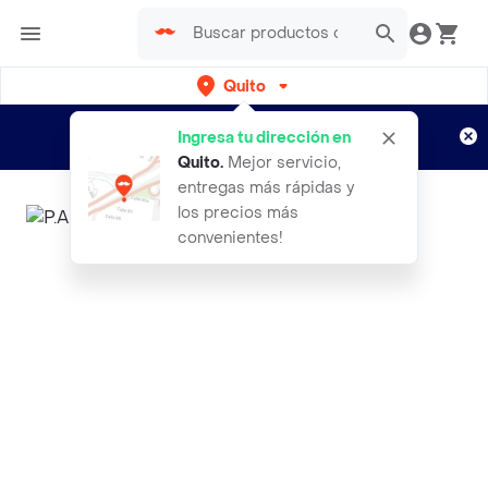
Quito
Regístrate
¿Nuevo en Rappi?
y disfruta de
Ingresa tu dirección en
envíos gratis por semanas
Aplican TyC
Quito
.
Mejor servicio,
entregas más rápidas y
los precios más
convenientes!