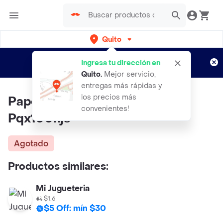
Quito
Regístrate
¿Nuevo en Rappi?
y disfruta de
Ingresa tu dirección en
envíos gratis por semanas
Aplican TyC
Quito
.
Mejor servicio,
entregas más rápidas y
los precios más
Papel Iris Colores 70grs A4
convenientes!
Pqx100hjs
Agotado
Productos similares:
Mi Jugueteria
$1.6
$5 Off: mín $30