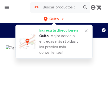
Quito
Regístrate
¿Nuevo en Rappi?
y disfruta de
Ingresa tu dirección en
envíos gratis por semanas
Aplican TyC
Quito
.
Mejor servicio,
entregas más rápidas y
los precios más
convenientes!