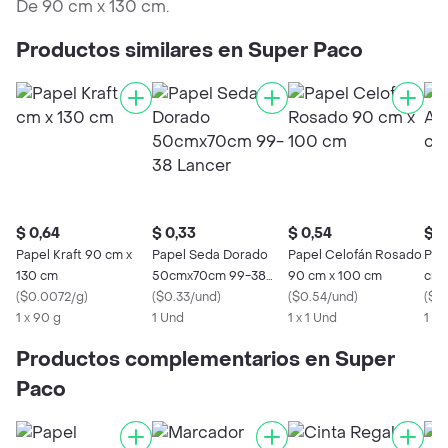
De 90 cm x 130 cm.
Productos similares en Super Paco
$ 0,64
$ 0,33
$ 0,54
$ 0
Papel Kraft 90 cm x
Papel Seda Dorado
Papel Celofán Rosado
Pap
130 cm
50cmx70cm 99-38
90 cm x 100 cm
cm 
(
$0.0072/g
)
Lancer
(
$0.33/und
)
(
$0.54/und
)
(
$0
1 x 90 g
1 Und
1 x 1 Und
1 x 
Productos complementarios en Super
Paco