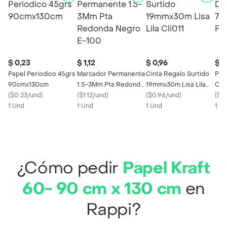
$ 0,23
$ 1,12
$ 0,96
$ 1
Papel Periodico 45grs
Marcador Permanente
Cinta Regalo Surtido
Pap
90cmx130cm
1.5-3Mm Pta Redonda
19mmx30m Lisa Lila
Car
(
$0.23/und
)
Negro E-100
(
$1.12/und
)
Cli011
(
$0.96/und
)
Pun
(
$1.
1 Und
1 Und
1 Und
1 x 
¿Cómo pedir
Papel Kraft
60- 90 cm x 130 cm
en
Rappi?