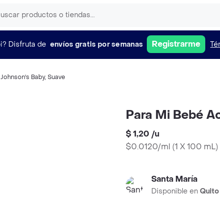
Registrarme
i?
Disfruta de
envíos gratis por semanas
Té
,
Johnson's Baby
,
Suave
Para Mi Bebé Ac
$ 1,20
/
u
$0.0120/ml
(
1 X 100 mL
)
Santa María
Disponible en
Quito