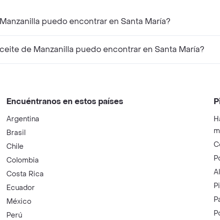
 Manzanilla puedo encontrar en Santa María?
eite de Manzanilla puedo encontrar en Santa María?
Encuéntranos en estos países
P
Argentina
H
m
Brasil
C
Chile
P
Colombia
A
Costa Rica
P
Ecuador
P
México
P
Perú