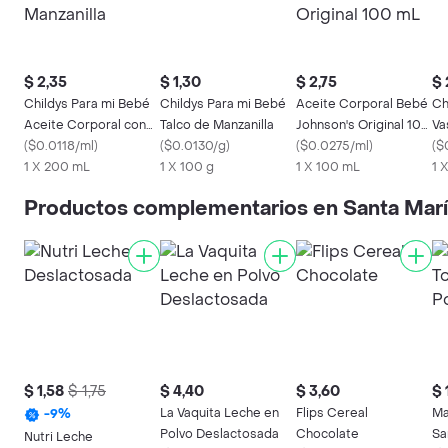
$ 2,35
$ 1,30
$ 2,75
$ 
Childys Para mi Bebé
Childys Para mi Bebé
Aceite Corporal Bebé
Ch
Aceite Corporal con
Talco de Manzanilla
Johnson's Original 100
Va
Manzanilla
(
$0.0118/ml
)
(
$0.0130/g
)
mL
(
$0.0275/ml
)
Ma
(
$
1 X 200 mL
1 X 100 g
1 X 100 mL
1 
Productos complementarios en Santa Mar
$ 1,58
$ 1,75
$ 4,40
$ 3,60
$ 
La Vaquita Leche en
Flips Cereal
Ma
-
9
%
Polvo Deslactosada
Chocolate
Sa
Nutri Leche