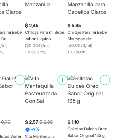
$ 2,45
$ 5,85
Para mi Bebé
Childys Para mi Bebé
Childys Para mi Bebé
 De
Jabón Líquido
Shampoo de
a Cabellos
/ml
)
Manzanilla
(
$0.0049/ml
)
Manzanilla para
(
$0.0078/ml
)
mL
1 X 500 mL
Cabellos Claros
1 X 750 mL
 0,90
$ 2,57
$ 2,85
$ 1,10
Galletas Dulces Oreo
-
9
%
Sabor Original 135 g
letas Wafer
Vita Mantequilla