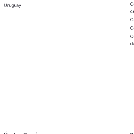
C
Uruguay
c
C
C
C
d