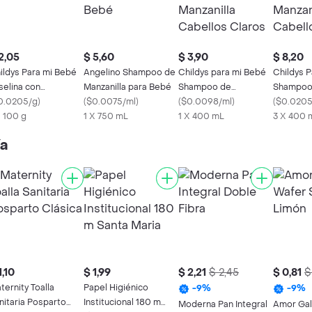
2,05
$ 5,60
$ 3,90
$ 8,20
ildys Para mi Bebé
Angelino Shampoo de
Childys para mi Bebé
Childys 
selina con
Manzanilla para Bebé
Shampoo de
Shampoo
nzanilla
0.0205/g
)
(
$0.0075/ml
)
Manzanilla Cabellos
(
$0.0098/ml
)
Manzanill
(
$0.0205
X 100 g
1 X 750 mL
Claros
1 X 400 mL
Claros
3 X 400 
ía
1,10
$ 1,99
$ 2,21
$ 2,45
$ 0,81
$
ternity Toalla
Papel Higiénico
-
9
%
-
9
%
nitaria Posparto
Institucional 180 m
Moderna Pan Integral
Amor Gal