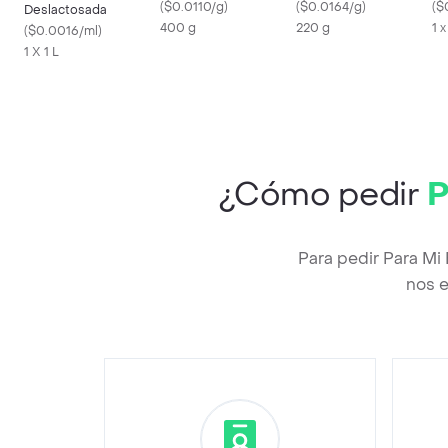
(
$0.0110/g
)
(
$0.0164/g
)
Cl
(
$
Deslactosada
400 g
220 g
1 
(
$0.0016/ml
)
1 X 1 L
¿Cómo pedir
P
Para pedir Para Mi
nos e