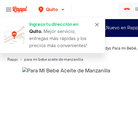
Quito
Ingresa tu dirección en
¿Nuevo en Rapp
Quito
.
Mejor servicio,
entregas más rápidas y los
precios más convenientes!
Búsquedas relacionadas:
Talco y Aceite
,
Childys
,
Childys Para mi Bebé
Rappi
para mi bebe aceite de manzanilla