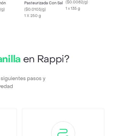
(
$0.0082/g
)
món
Pasteurizada Con Sal
1 x 135 g
/g
)
(
$0.0103/g
)
1 X 250 g
nilla
en Rappi?
 siguientes pasos y
evedad