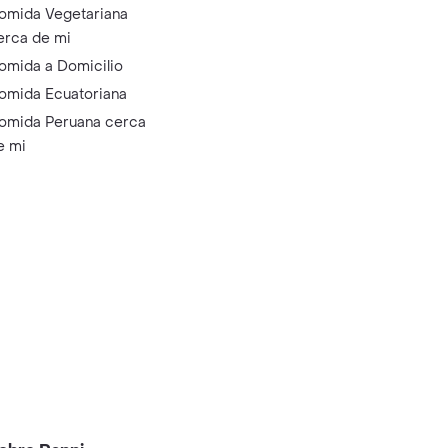
omida Vegetariana
erca de mi
omida a Domicilio
omida Ecuatoriana
omida Peruana cerca
e mi