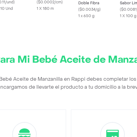
ásica
0.11/und
)
Santa Maria
(
$0.0002/cm
)
Doble Fibra
Sabor Li
x 10 Und
1 X 180 m
(
$0.0034/g
)
(
$0.0081
1 x 650 g
1 X 100 g
ara Mi Bebé Aceite de Manza
 Bebé Aceite de Manzanilla en Rappi debes completar los
ncargamos de llevarte el producto a tu domicilio a la br