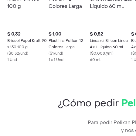
$ 0,32
$ 1,00
$ 0,52
$ 
Brissol Papel Kraft 90
Plastilina Pelikan 12
Lineazul Silicon Línea
Bi
x 130 100 g
Colores Larga
Azul Líquido 60 mL
Az
(
$0.32/und
)
(
$1/und
)
(
$0.0087/ml
)
(
$
1 Und
1 x 1 Und
60 mL
1 
¿Cómo pedir
Pel
Para pedir Pelikan 
y nos 