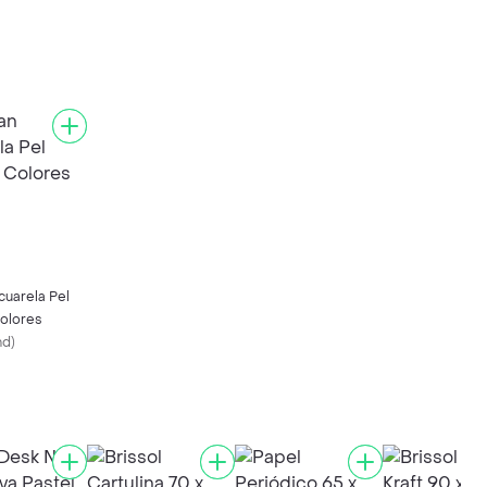
cuarela Pel
olores
nd
)