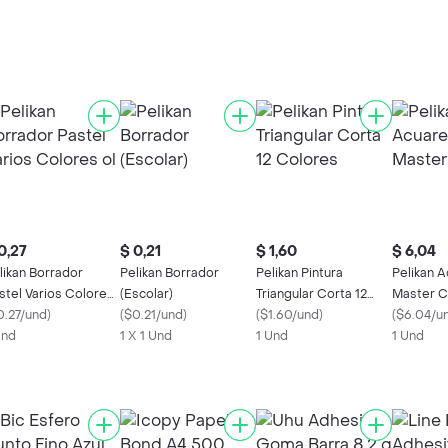
0,27
$ 0,21
$ 1,60
$ 6,04
likan Borrador
Pelikan Borrador
Pelikan Pintura
Pelikan A
stel Varios Colores
(Escolar)
Triangular Corta 12
Master C
0.27/und
)
(
$0.21/und
)
Colores
(
$1.60/und
)
(
$6.04/u
Und
1 X 1 Und
1 Und
1 Und