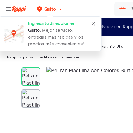
Quito
Ingresa tu dirección en
¿Nuevo en Rapp
Quito
.
Mejor servicio,
entregas más rápidas y los
precios más convenientes!
Búsquedas relacionadas:
Otros Útiles escolares
,
Pelikan
,
Bic
,
Uhu
Rappi
pelikan plastilina con colores surt