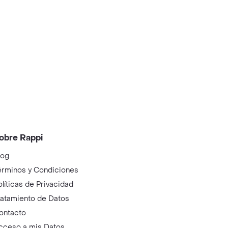
obre Rappi
log
érminos y Condiciones
olíticas de Privacidad
ratamiento de Datos
ontacto
cceso a mis Datos