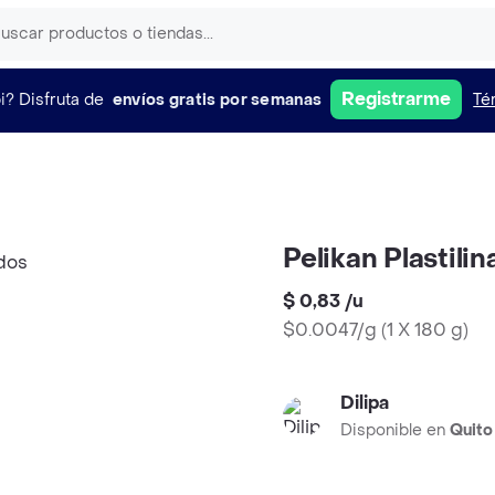
Registrarme
i?
Disfruta de
envíos gratis por semanas
Té
Pelikan Plastili
$ 0,83
/
u
$0.0047/g
(
1 X 180 g
)
Dilipa
Disponible en
Quito