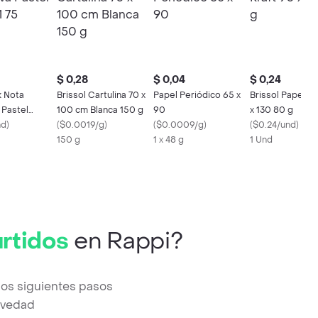
$ 0,28
$ 0,04
$ 0,24
k Nota
Brissol Cartulina 70 x
Papel Periódico 65 x
Brissol Papel Kr
 Pastel
100 cm Blanca 150 g
90
x 130 80 g
5
nd
)
(
$0.0019/g
)
(
$0.0009/g
)
(
$0.24/und
)
150 g
1 x 48 g
1 Und
urtidos
en Rappi?
los siguientes pasos
revedad