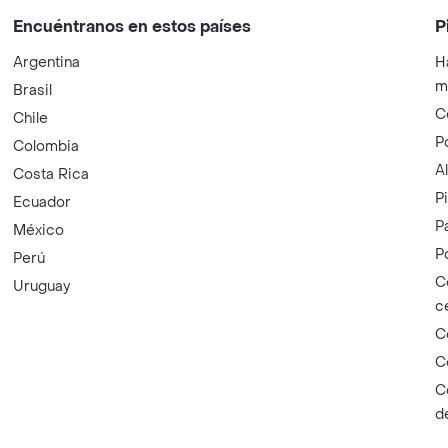
Encuéntranos en estos países
P
Argentina
H
m
Brasil
C
Chile
P
Colombia
A
Costa Rica
P
Ecuador
P
México
P
Perú
C
Uruguay
c
C
C
C
d