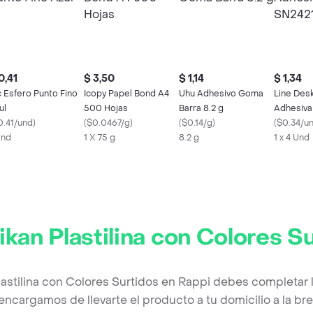
0,41
$ 3,50
$ 1,14
$ 1,34
c Esfero Punto Fino
Icopy Papel Bond A4
Uhu Adhesivo Goma
Line Des
ul
500 Hojas
Barra 8.2 g
Adhesiva
0.41/und
)
(
$0.0467/g
)
(
$0.14/g
)
SN2421 7
(
$0.34/u
Und
1 X 75 g
8.2 g
1 x 4 Und
ikan Plastilina con Colores S
Plastilina con Colores Surtidos en Rappi debes completar 
encargamos de llevarte el producto a tu domicilio a la b