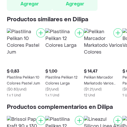
Agregar
Agregar
Productos similares en Dilipa
$ 0,83
$ 1,00
$ 14,47
$ 
Plastilina Pelikan 10
Plastilina Pelikan 12
Pelikan Marcador
Pe
Colores Pastel Jum
Colores Larga
Markatodo Varios
Pa
(
$0.83/und
)
(
$1/und
)
Colores
(
$1.21/und
)
ol
(
$
1 x 1 Und
1 x 1 Und
12 Und
1 
Productos complementarios en Dilipa