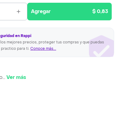
Agregar
$ 0,83
eguridad en Rappi
los mejores precios, proteger tus compras y que puedas
 practico para ti.
Conoce más...
o
...
Ver más