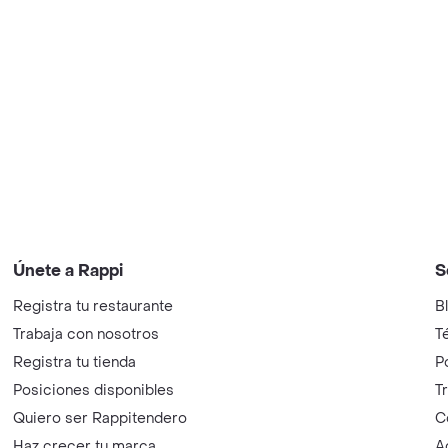
Únete a Rappi
S
Registra tu restaurante
B
Trabaja con nosotros
T
Registra tu tienda
P
Posiciones disponibles
T
Quiero ser Rappitendero
C
Haz crecer tu marca
A