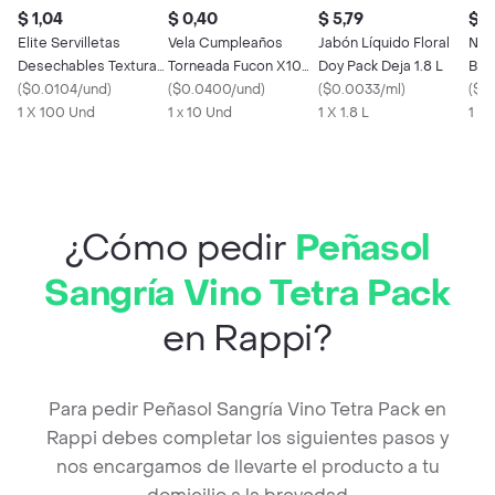
$ 1,04
$ 0,40
$ 5,79
$ 1,
Elite Servilletas
Vela Cumpleaños
Jabón Líquido Floral
Nos
Desechables Textura
Torneada Fucon X10
Doy Pack Deja 1.8 L
Bás
Renovada +
(
$0.0104/und
)
Candl
(
$0.0400/und
)
(
$0.0033/ml
)
con
(
$0
Resistente
1 X 100 Und
1 x 10 Und
1 X 1.8 L
1 x 
¿Cómo pedir
Peñasol
Sangría Vino Tetra Pack
en Rappi?
Para pedir Peñasol Sangría Vino Tetra Pack en
Rappi debes completar los siguientes pasos y
nos encargamos de llevarte el producto a tu