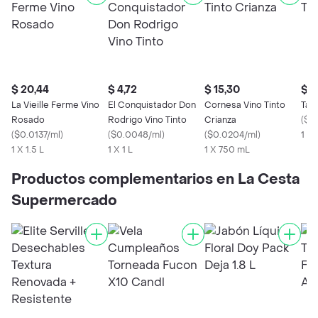
$ 20,44
$ 4,72
$ 15,30
$ 5
La Vieille Ferme Vino
El Conquistador Don
Cornesa Vino Tinto
Tala
Rosado
Rodrigo Vino Tinto
Crianza
(
$0
(
$0.0137/ml
)
(
$0.0048/ml
)
(
$0.0204/ml
)
1 X 
1 X 1.5 L
1 X 1 L
1 X 750 mL
Productos complementarios en La Cesta
Supermercado