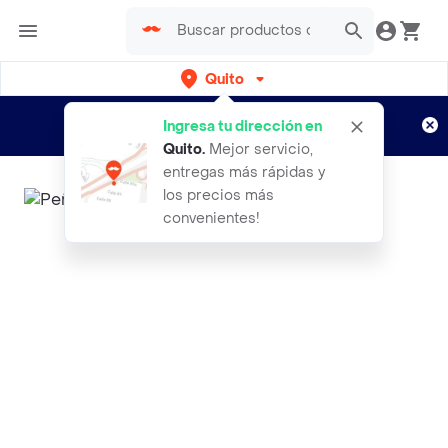
Quito
Regístrate
¿Nuevo en Rappi?
y disfruta de
Ingresa tu dirección en
envíos gratis por semanas
Aplican TyC
Quito
.
Mejor servicio,
entregas más rápidas y
los precios más
convenientes!