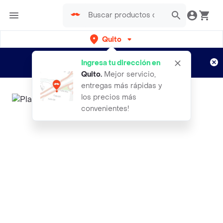
Quito
Regístrate
¿Nuevo en Rappi?
y disfruta de
Ingresa tu dirección en
envíos gratis por semanas
Aplican TyC
Quito
.
Mejor servicio,
entregas más rápidas y
los precios más
convenientes!