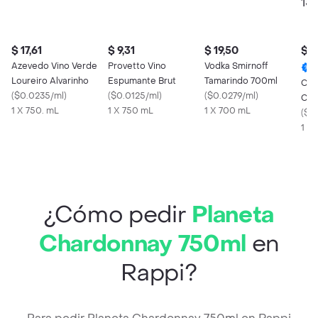
$ 17,61
$ 9,31
$ 19,50
$ 3
Azevedo Vino Verde
Provetto Vino
Vodka Smirnoff
Loureiro Alvarinho
Espumante Brut
Tamarindo 700ml
Coc
(
$0.0235/ml
)
(
$0.0125/ml
)
(
$0.0279/ml
)
Cub
1 X 750. mL
1 X 750 mL
1 X 700 mL
150
(
$0
1 X 
¿Cómo pedir
Planeta
Chardonnay 750ml
en
Rappi?