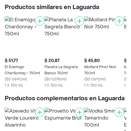
Productos similares en Laguarda
$ 51,77
$ 20,87
$ 45,80
$ 1
El Enemigo
Planeta La Segreta
Moillard Pinot Noir
Maip
Chardonnay - 750ml
Bianco 750ml
750ml
750
(
$0.0691/ml
)
(
$0.0279/ml
)
(
$0.0611/ml
)
(
$0
1 X 750 mL
1 X 750 mL
1 X 750 mL
1 X
Productos complementarios en Laguarda