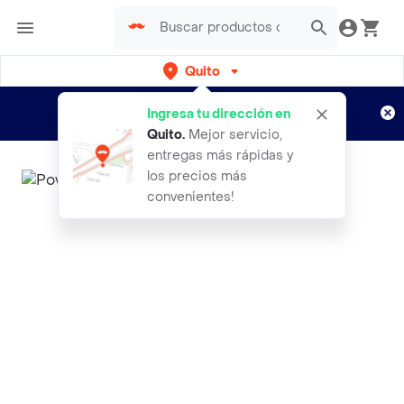
Quito
Regístrate
¿Nuevo en Rappi?
y disfruta de
Ingresa tu dirección en
envíos gratis por semanas
Aplican TyC
Quito
.
Mejor servicio,
entregas más rápidas y
los precios más
convenientes!