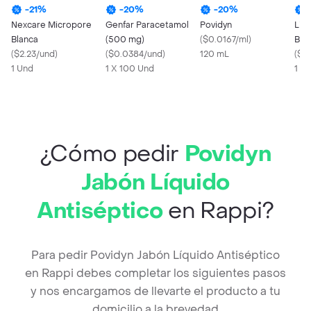
-
21
%
-
20
%
-
20
%
Nexcare Micropore
Genfar Paracetamol
Povidyn
Lis
Blanca
(500 mg)
(
$0.0167/ml
)
Buc
(
$2.23/und
)
(
$0.0384/und
)
120 mL
Cál
(
$0
1 Und
1 X 100 Und
Sua
1 X
¿Cómo pedir
Povidyn
Jabón Líquido
Antiséptico
en Rappi?
Para pedir Povidyn Jabón Líquido Antiséptico
en Rappi debes completar los siguientes pasos
y nos encargamos de llevarte el producto a tu
domicilio a la brevedad