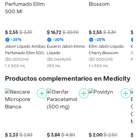
$ 2,55
$ 3,39
$ 16,72
$ 20,90
$ 2,55
$ 3,39
$ 3
-
25
%
-
20
%
-
25
%
Jabon Liquido Antibac
Eucerin Jabón Íntimo
Ellim Jabón Líquido
Kon
Perfumado Ellim 500
Líquido
Cherry Blossom
(
$0
Ml
(
$0.0051/ml
)
(
$0.0669/ml
)
(
$0.0051/ml
)
90 
1 X 500 mL
250 mL
1 x 500 mL
Productos complementarios en Medicity
$ 2,23
$ 2,83
$ 3,84
$ 4,80
$ 2,00
$ 2,50
$ 9