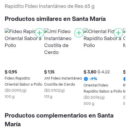
Rapidito Fideo Instantáneo de Res 65 g
Productos similares en Santa María
$ 0,95
$ 1,15
$ 3,80
$ 4,22
$ 3
Fideo Rapidito
Jml Fideo Instantáneo
-
9
%
Oriental Sabor a Pollo
Costilla de Cerdo
Oriental Fideo
Rap
(
$0.0095/g
)
(
$0.0102/g
)
Rapidito Sabor a Pollo
Mix
100 g
113 g
(
$0.0076/g
)
(
$0
500 g
500
Productos complementarios en Santa
María