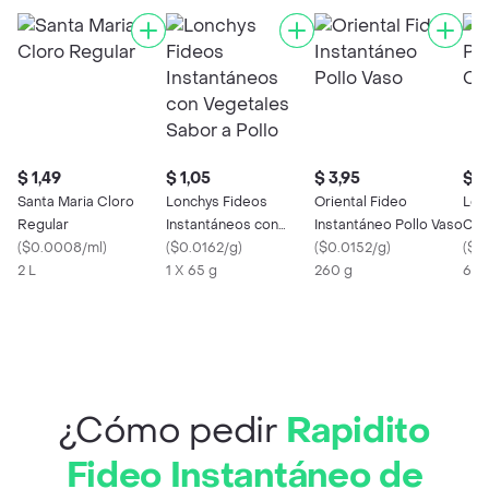
$ 1,49
$ 1,05
$ 3,95
$ 4
Santa Maria Cloro
Lonchys Fideos
Oriental Fideo
Lon
Regular
Instantáneos con
Instantáneo Pollo Vaso
Car
(
$0.0008/ml
)
Vegetales Sabor a
(
$0.0162/g
)
(
$0.0152/g
)
(
$0
2 L
Pollo
1 X 65 g
260 g
67 
¿Cómo pedir
Rapidito
Fideo Instantáneo de