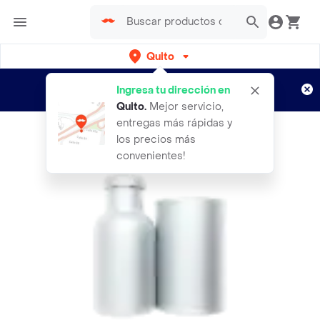
Quito
Regístrate
¿Nuevo en Rappi?
y disfruta de
Ingresa tu dirección en
envíos gratis por semanas
Aplican TyC
Quito
.
Mejor servicio,
entregas más rápidas y
los precios más
convenientes!