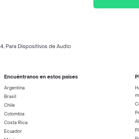
4, Para Dispositivos de Audio
Encuéntranos en estos países
P
Argentina
H
m
Brasil
C
Chile
P
Colombia
A
Costa Rica
P
Ecuador
P