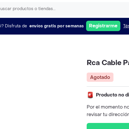
Registrarme
i?
Disfruta de
envíos gratis por semanas
Té
Rca Cable Pa
Agotado
Producto no d
Por el momento no
revisar tu direcció