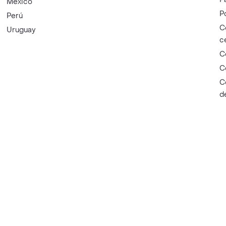
México
P
Perú
C
Uruguay
c
C
C
C
d