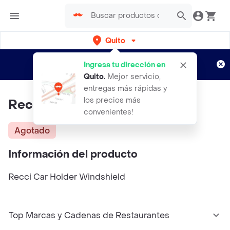
Quito
Regístrate
¿Nuevo en Rappi?
y disfruta de
Ingresa tu dirección en
envíos gratis por semanas
Aplican TyC
Quito
.
Mejor servicio,
entregas más rápidas y
los precios más
Recci Car Holder Windshield
convenientes!
Agotado
Información del producto
Recci Car Holder Windshield
Top Marcas y Cadenas de Restaurantes